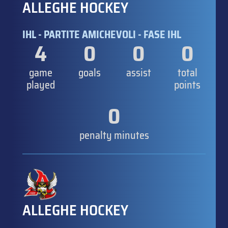
ALLEGHE HOCKEY
IHL - PARTITE AMICHEVOLI - FASE IHL
4
0
0
0
game
goals
assist
total
played
points
0
penalty minutes
ALLEGHE HOCKEY