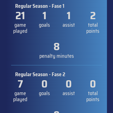
Regular Season - Fase 1
21
1
1
2
game
goals
assist
total
played
points
8
penalty minutes
Regular Season - Fase 2
7
0
0
0
game
goals
assist
total
played
points