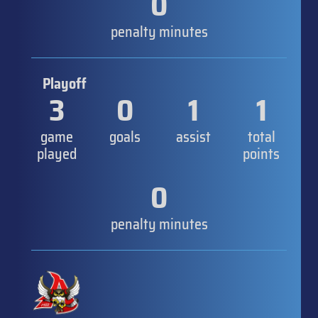
0
penalty minutes
Playoff
3
0
1
1
game
goals
assist
total
played
points
0
penalty minutes