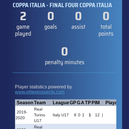
COPPA ITALIA - FINAL FOUR COPPA ITALIA
2
0
0
0
game
goals
assist
total
played
points
0
penalty minutes