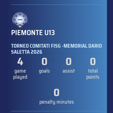
PIEMONTE U13
TORNEO COMITATI FISG -MEMORIAL DARIO
SALETTA 2026
4
0
0
0
game
goals
assist
total
played
points
0
penalty minutes