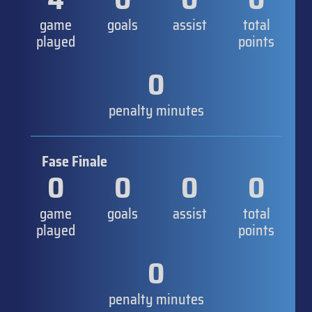
game
goals
assist
total
played
points
0
penalty minutes
Fase Finale
0
0
0
0
game
goals
assist
total
played
points
0
penalty minutes