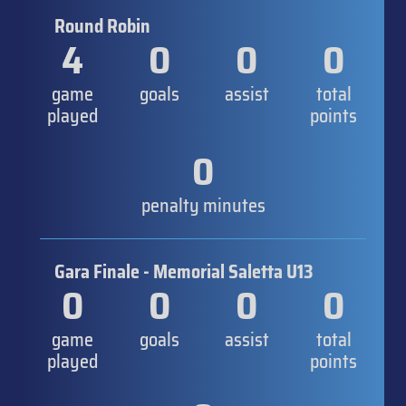
Round Robin
4
0
0
0
game
goals
assist
total
played
points
0
penalty minutes
Gara Finale - Memorial Saletta U13
0
0
0
0
game
goals
assist
total
played
points