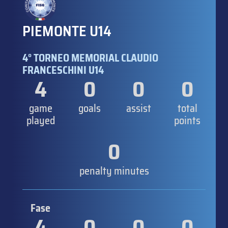
PIEMONTE U14
4° TORNEO MEMORIAL CLAUDIO
FRANCESCHINI U14
4
0
0
0
game
goals
assist
total
played
points
0
penalty minutes
Fase
4
0
0
0