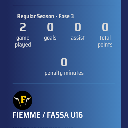
Regular Season - Fase 3
2
0
0
0
game
goals
assist
total
played
points
0
penalty minutes
FIEMME / FASSA U16