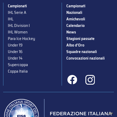
Campionati
Campionati
IHL Serie A
Nazionali
IHL
Amichevoli
IHL Division I
Calendario
IHL Women
News
Para Ice Hockey
Stagioni passate
Under 19
Albo d’Oro
Under 16
Squadre nazionali
Under 14
Convocazioni nazionali
Supercoppa
Coppa Italia