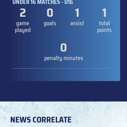
UNDER 16 MATCHES - U16
2
0
1
1
game
goals
assist
total
played
points
0
penalty minutes
NEWS CORRELATE