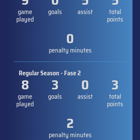
9
0
5
5
game
goals
assist
total
played
points
0
penalty minutes
Regular Season - Fase 2
8
3
0
3
game
goals
assist
total
played
points
2
penalty minutes