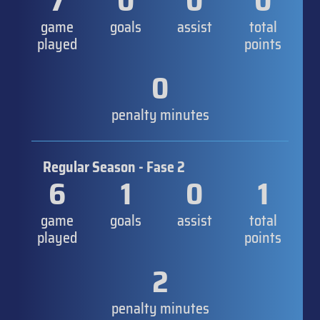
7
0
0
0
game
goals
assist
total
played
points
0
penalty minutes
Regular Season - Fase 2
6
1
0
1
game
goals
assist
total
played
points
2
penalty minutes