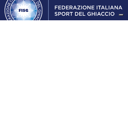
Federazione Italiana Sport del Ghiaccio
© 2024
Iscrizione al Registro delle Persone Giuridiche di Milano
n.1562/2017 CF 97016560159 | P. IVA 05235981007 Sede
Legale: Via Piranesi 46 – 20137 – Milano