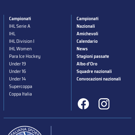
Campionati
Campionati
IHL Serie A
Nazionali
IHL
Amichevoli
IHL Division I
Calendario
IHL Women
News
Para Ice Hockey
Stagioni passate
Under 19
Albo d’Oro
Under 16
Squadre nazionali
Under 14
Convocazioni nazionali
Supercoppa
Coppa Italia