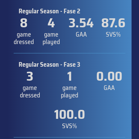
Regular Season - Fase 2
8
4
3.54
87.6
game
game
GAA
SVS%
dressed
played
Regular Season - Fase 3
3
1
0.00
game
game
GAA
dressed
played
100.0
SVS%