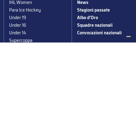
IHL Women
News
Para Ice Hockey
Stagioni passate
Under 19
Albo d’Oro
Under 16
Squadre nazionali
Under 14
Convocazioni nazionali
Supercoppa
Coppa Italia
Federazione Italiana Sport del Ghiaccio