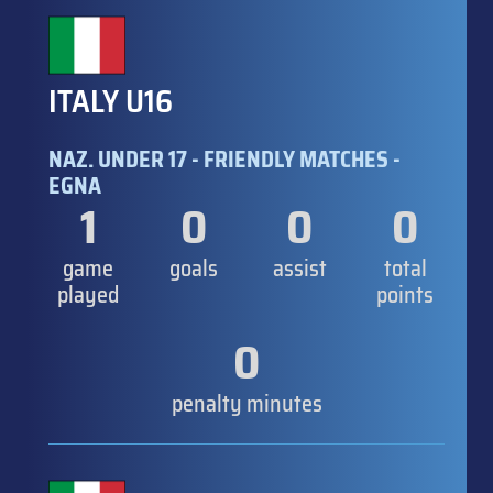
ITALY U16
NAZ. UNDER 17 - FRIENDLY MATCHES -
EGNA
1
0
0
0
game
goals
assist
total
played
points
0
penalty minutes