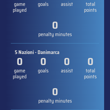
game
goals
assist
total
played
points
0
penalty minutes
5 Nazioni - Danimarca
0
0
0
0
game
goals
assist
total
played
points
0
penalty minutes