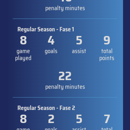
penalty minutes
Regular Season - Fase 1
8
4
5
9
game
goals
assist
total
played
points
22
penalty minutes
Regular Season - Fase 2
8
2
5
7
game
goals
assist
total