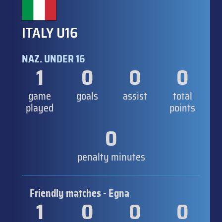
ITALY U16
NAZ. UNDER 16
1
0
0
0
game
goals
assist
total
played
points
0
penalty minutes
Friendly matches - Egna
1
0
0
0