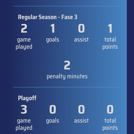
Regular Season - Fase 3
2
1
0
1
game
goals
assist
total
played
points
2
penalty minutes
Playoff
3
0
0
0
game
goals
assist
total
played
points