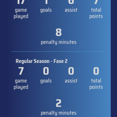
17
1
6
7
game
goals
assist
total
played
points
8
penalty minutes
Regular Season - Fase 2
7
0
0
0
game
goals
assist
total
played
points
2
penalty minutes