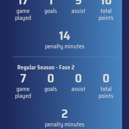
17
1
9
10
game
goals
assist
total
played
points
14
penalty minutes
Regular Season - Fase 2
7
0
0
0
game
goals
assist
total
played
points
2
penalty minutes