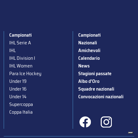
Campionati
Campionati
IHL Serie A
Nazionali
IHL
Amichevoli
IHL Division I
Calendario
IHL Women
News
Para Ice Hockey
Stagioni passate
Under 19
Albo d’Oro
Under 16
Squadre nazionali
Under 14
Convocazioni nazionali
Supercoppa
Coppa Italia