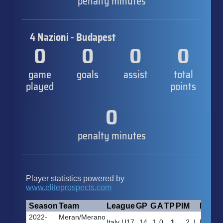
penalty minutes
4 Nazioni - Budapest
0
0
0
0
game
goals
assist
total
played
points
0
penalty minutes