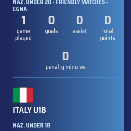
NAZ. UNDER 20 - FRIENDLY MATCHES -
EGNA
1
0
0
0
game
goals
assist
total
played
points
0
penalty minutes
ITALY U18
NAZ. UNDER 18