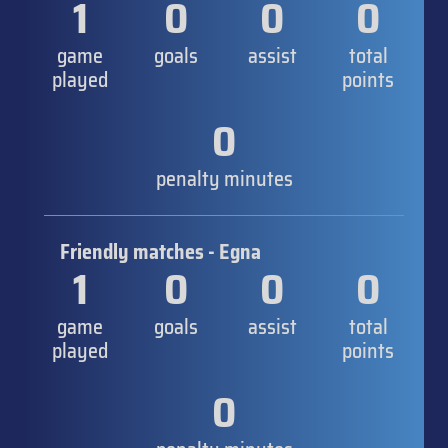
1
0
0
0
game
goals
assist
total
played
points
0
penalty minutes
Friendly matches - Egna
1
0
0
0
game
goals
assist
total
played
points
0