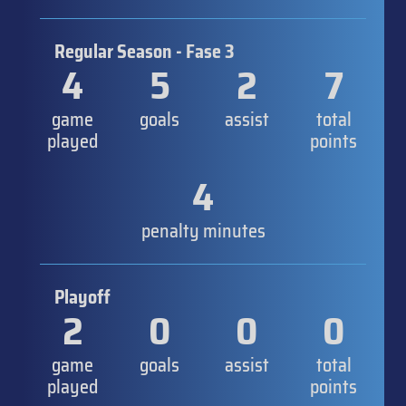
Regular Season - Fase 3
4
5
2
7
game
goals
assist
total
played
points
4
penalty minutes
Playoff
2
0
0
0
game
goals
assist
total
played
points