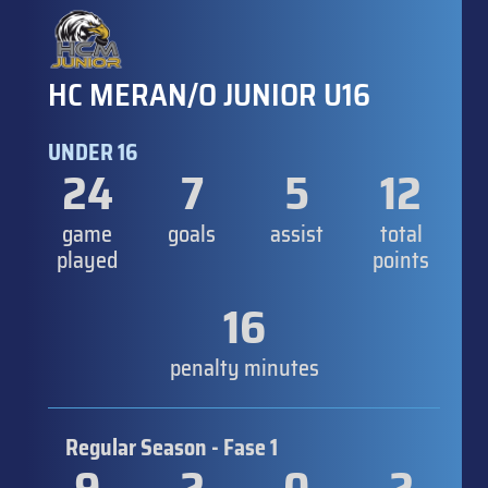
HC MERAN/O JUNIOR U16
UNDER 16
24
7
5
12
game
goals
assist
total
played
points
16
penalty minutes
Regular Season - Fase 1