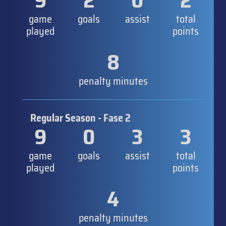
9
2
0
2
game
goals
assist
total
played
points
8
penalty minutes
Regular Season - Fase 2
9
0
3
3
game
goals
assist
total
played
points
4
penalty minutes