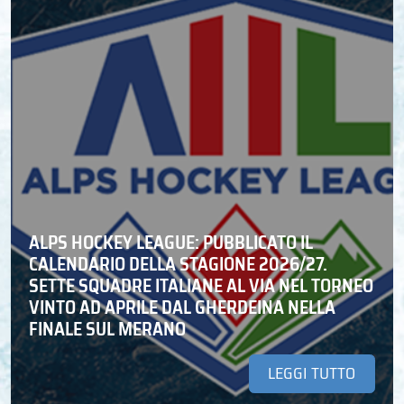
ALPS HOCKEY LEAGUE: PUBBLICATO IL
CALENDARIO DELLA STAGIONE 2026/27.
SETTE SQUADRE ITALIANE AL VIA NEL TORNEO
VINTO AD APRILE DAL GHERDEINA NELLA
FINALE SUL MERANO
LEGGI TUTTO