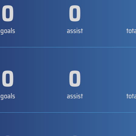
0
0
goals
assist
tot
0
0
goals
assist
tot