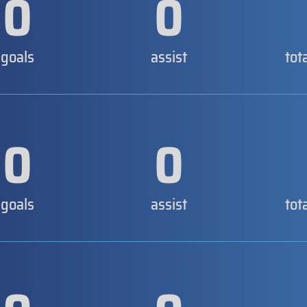
0
0
goals
assist
tot
0
0
goals
assist
tot