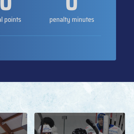
0
0
al points
penalty minutes