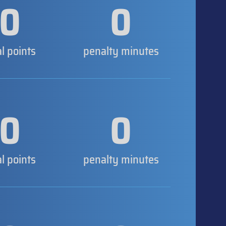
0
0
al points
penalty minutes
0
0
al points
penalty minutes