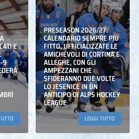
PRESEASON 2026/27:
NA
CALENDARIO SEMPRE PIÙ
CATI E
FITTO, UFFICIALIZZATE LE
L
AMICHEVOLI DI CORTINA E
6-9
ALLEGHE, CON GLI
EDERÀ
AMPEZZANI CHE
SFIDERANNO DUE VOLTE
LO JESENICE IN UN
MBRÌ
ANTICIPO DI ALPS HOCKEY
LEAGUE
TUTTO
LEGGI TUTTO