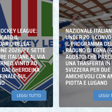
HOCKEY LEAGUE:
NAZIONALE ITALIA
CATO IL
UNDER 20: I CONVO
DARIO DELLA
IL PROGRAMMA DE
NE 2026/27. SETTE
RADUNO DI EGNA (
E ITALIANE AL VIA
AGOSTO) CHE PREC
ORNEO VINTO AD
UNA TRASFERTA IN
E DAL GHERDEINA
SVIZZERA PER DUE
FINALE SUL
AMICHEVOLI CON A
NO
PIOTTA E LUGANO
LEGGI TUTTO
LEGGI 