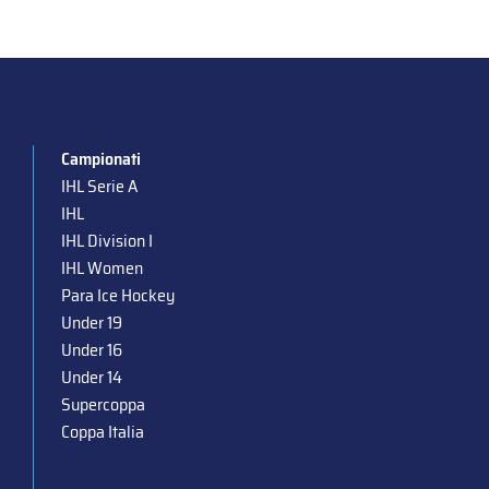
Campionati
IHL Serie A
IHL
IHL Division I
IHL Women
Para Ice Hockey
Under 19
Under 16
Under 14
Supercoppa
Coppa Italia