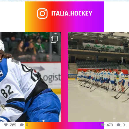
ITALIA.HOCKEY
269
0
478
0