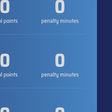
0
0
al points
penalty minutes
0
0
al points
penalty minutes