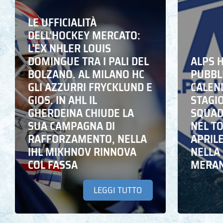
LE UFFICIALITÀ
DELL’HOCKEY MERCATO:
L’EX NHLER LOUIS
DOMINGUE TRA I PALI DEL
ALPS 
BOLZANO. AL MILANO HC
PUBBLI
GLI AZZURRI FRYCKLUND E
CALEN
GIOS. IN AHL IL
STAGIO
GHERDEINA CHIUDE LA
SQUADR
SUA CAMPAGNA DI
NEL T
RAFFORZAMENTO, NELLA
APRIL
IHL MIKHNOV RINNOVA
NELLA 
COL FASSA
MERA
LEGGI TUTTO