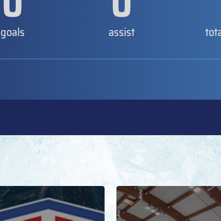
0
0
goals
assist
tot