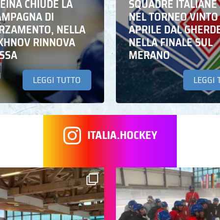
EINA CHIUDE LA
SQUADRE ITALIANE 
AMPAGNA DI
NEL TORNEO VINTO
RZAMENTO, NELLA
APRILE DAL GHERD
IKHNOV RINNOVA
NELLA FINALE SUL
ASSA
MERANO
LEGGI TUTTO
LEGGI 
ITALIA.HOCKEY