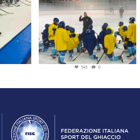
545
0