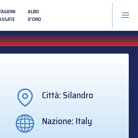
TAGIONI
ALBO
ASSATE
D’ORO
Città: Silandro
Nazione: Italy