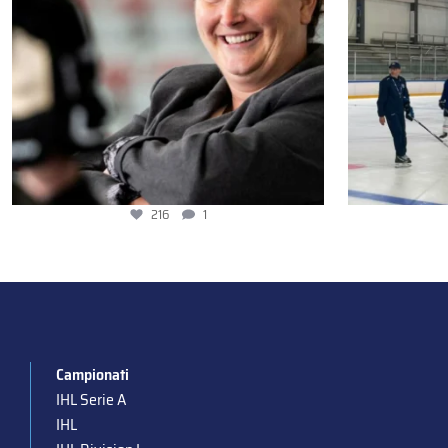
216
1
Campionati
IHL Serie A
IHL