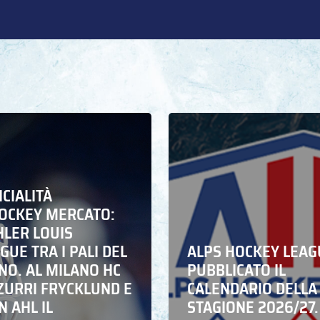
ICIALITÀ
HOCKEY MERCATO:
HLER LOUIS
UE TRA I PALI DEL
ALPS HOCKEY LEAG
NO. AL MILANO HC
PUBBLICATO IL
ZZURRI FRYCKLUND E
CALENDARIO DELLA
N AHL IL
STAGIONE 2026/27.