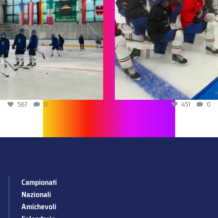
567
0
451
0
Campionati
Nazionali
Amichevoli