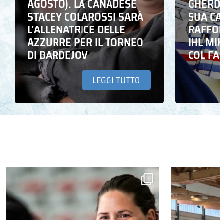
AGOSTO). LA CANADESE
GHERD
STACEY COLAROSSI SARÀ
SUA C
L’ALLENATRICE DELLE
RAFFO
AZZURRE PER IL TORNEO
IHL M
DI BARDEJOV
COL F
LEGGI TUTTO