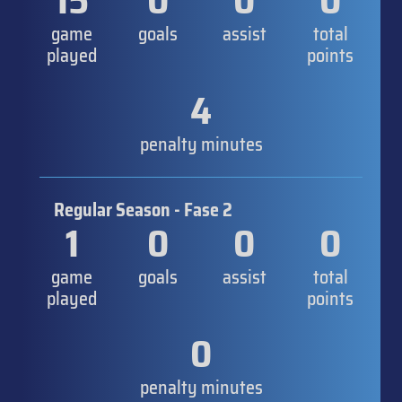
15
0
0
0
game
goals
assist
total
played
points
4
penalty minutes
Regular Season - Fase 2
1
0
0
0
game
goals
assist
total
played
points
0
penalty minutes