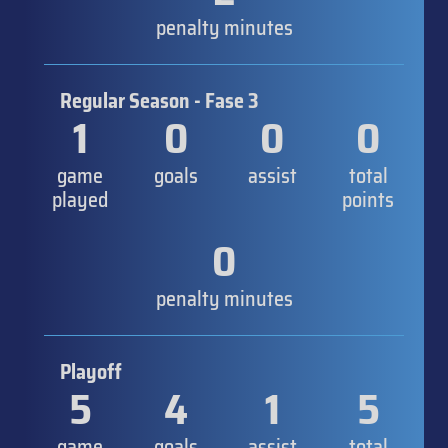
penalty minutes
Regular Season - Fase 3
1
0
0
0
game
goals
assist
total
played
points
0
penalty minutes
Playoff
5
4
1
5
game
goals
assist
total