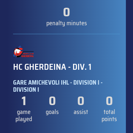
0
penalty minutes
HC GHERDEINA - DIV. 1
GARE AMICHEVOLI IHL - DIVISION I -
DIVISION I
1
0
0
0
game
goals
assist
total
played
points