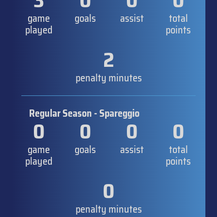
3
0
0
0
game
goals
assist
total
played
points
2
penalty minutes
Regular Season - Spareggio
0
0
0
0
game
goals
assist
total
played
points
0
penalty minutes