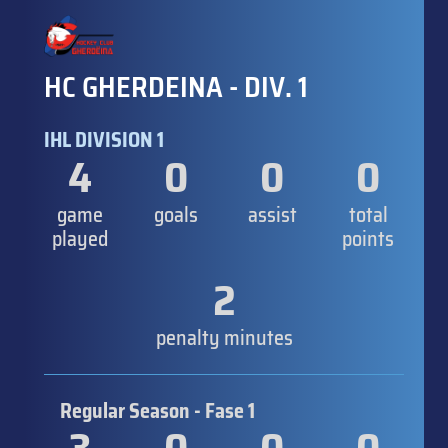
HC GHERDEINA - DIV. 1
IHL DIVISION 1
4
0
0
0
game
goals
assist
total
played
points
2
penalty minutes
Regular Season - Fase 1