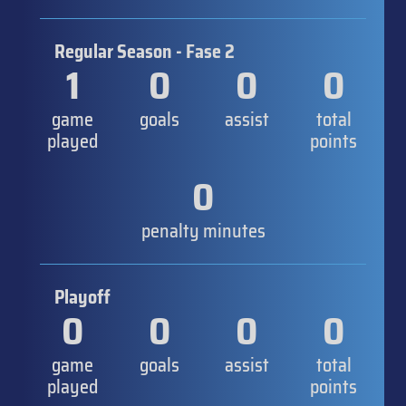
Regular Season - Fase 2
1
0
0
0
game
goals
assist
total
played
points
0
penalty minutes
Playoff
0
0
0
0
game
goals
assist
total
played
points