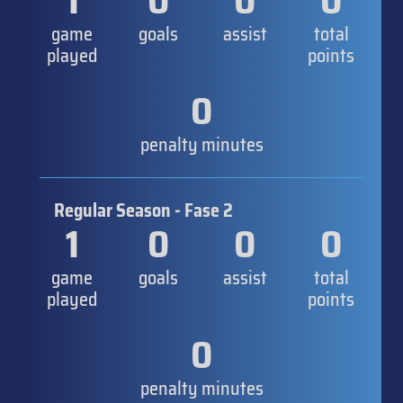
1
0
0
0
game
goals
assist
total
played
points
0
penalty minutes
Regular Season - Fase 2
1
0
0
0
game
goals
assist
total
played
points
0
penalty minutes