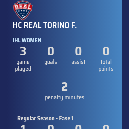
HC REAL TORINO F.
IHL WOMEN
3
0
0
0
game
goals
assist
total
played
points
2
penalty minutes
Regular Season - Fase 1