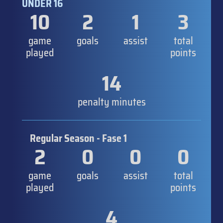
UNDER 16
10
2
1
3
game
goals
assist
total
played
points
14
penalty minutes
Regular Season - Fase 1
2
0
0
0
game
goals
assist
total
played
points
4