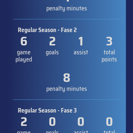
penalty minutes
Regular Season - Fase 2
6
2
1
3
game
goals
assist
total
played
points
8
penalty minutes
Regular Season - Fase 3
2
0
0
0
game
goals
assist
total