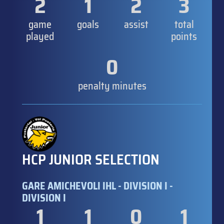
2
1
2
3
game
goals
assist
total
played
points
0
penalty minutes
HCP JUNIOR SELECTION
GARE AMICHEVOLI IHL - DIVISION I -
DIVISION I
1
1
0
1