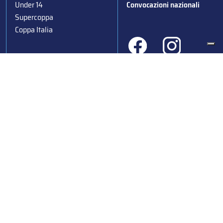
Under 14
Convocazioni nazionali
Supercoppa
Coppa Italia
Federazione Italiana Sport del Ghiaccio
© 2024
Iscrizione al Registro delle Persone Giuridiche di Milano
n.1562/2017 CF 97016560159 | P. IVA 05235981007 Sede