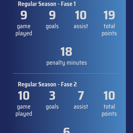
Regular Season - Fase 1
9
9
10
19
game
goals
assist
total
played
points
18
penalty minutes
Regular Season - Fase 2
10
3
7
10
game
goals
assist
total
played
points
6