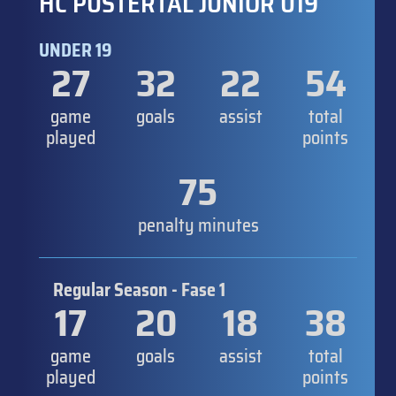
HC PUSTERTAL JUNIOR U19
UNDER 19
27
32
22
54
game
goals
assist
total
played
points
75
penalty minutes
Regular Season - Fase 1
17
20
18
38
game
goals
assist
total
played
points