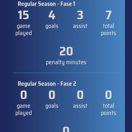
Regular Season - Fase 1
15
4
3
7
game
goals
assist
total
played
points
20
penalty minutes
Regular Season - Fase 2
0
0
0
0
game
goals
assist
total
played
points
0