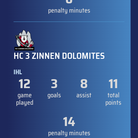
penalty minutes
HC 3 ZINNEN DOLOMITES
IHL
12
3
8
11
game
goals
assist
total
played
points
14
penalty minutes