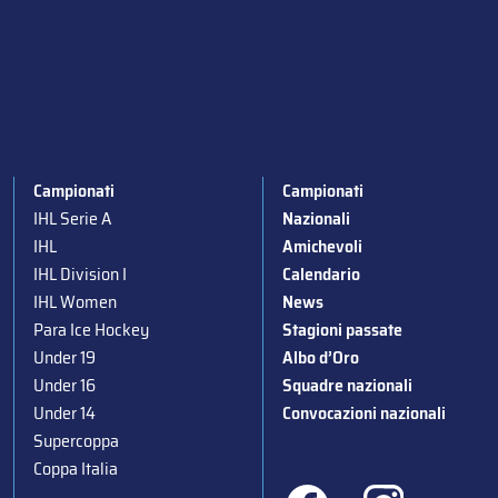
Campionati
Campionati
IHL Serie A
Nazionali
IHL
Amichevoli
IHL Division I
Calendario
IHL Women
News
Para Ice Hockey
Stagioni passate
Under 19
Albo d’Oro
Under 16
Squadre nazionali
Under 14
Convocazioni nazionali
Supercoppa
Coppa Italia