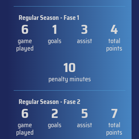
Regular Season - Fase 1
6
1
3
4
game
goals
assist
total
played
points
10
penalty minutes
Regular Season - Fase 2
6
2
5
7
game
goals
assist
total
played
points