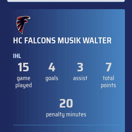
HC FALCONS MUSIK WALTER
IHL
15
4
3
7
game
goals
assist
total
played
points
20
penalty minutes