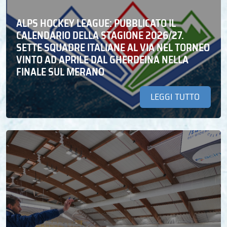
ALPS HOCKEY LEAGUE: PUBBLICATO IL
CALENDARIO DELLA STAGIONE 2026/27.
SETTE SQUADRE ITALIANE AL VIA NEL TORNEO
VINTO AD APRILE DAL GHERDEINA NELLA
FINALE SUL MERANO
LEGGI TUTTO