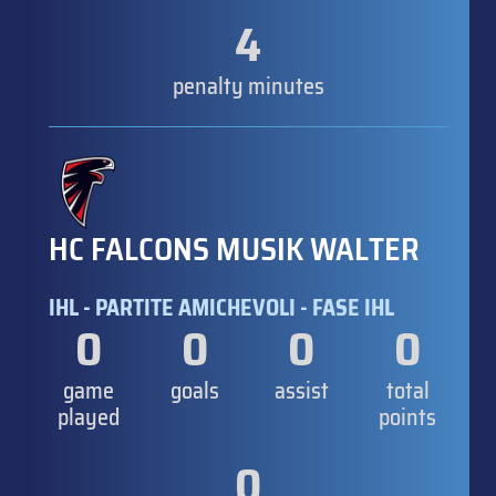
4
penalty minutes
HC FALCONS MUSIK WALTER
IHL - PARTITE AMICHEVOLI - FASE IHL
0
0
0
0
game
goals
assist
total
played
points
0