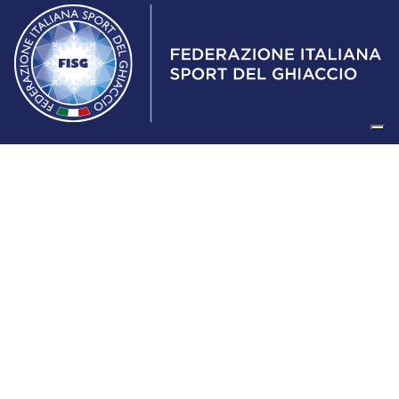
Federazione Italiana Sport del Ghiaccio
© 2024
Iscrizione al Registro delle Persone Giuridiche di Milano
n.1562/2017 CF 97016560159 | P. IVA 05235981007 Sede
Legale: Via Piranesi 46 – 20137 – Milano