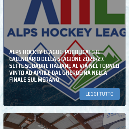
ALPS HOCKEY LEAGUE: PUBBLICATO IL
CALENDARIO DELLA STAGIONE 2026/27.
SETTE SQUADRE ITALIANE AL VIA NEL TORNEO
VINTO AD APRILE DAL GHERDEINA NELLA
FINALE SUL MERANO
LEGGI TUTTO