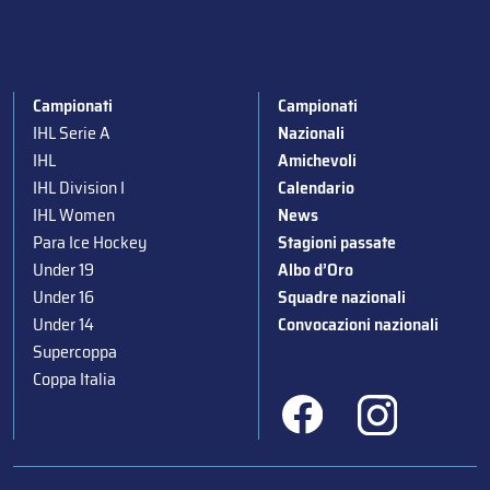
Campionati
Campionati
IHL Serie A
Nazionali
IHL
Amichevoli
IHL Division I
Calendario
IHL Women
News
Para Ice Hockey
Stagioni passate
Under 19
Albo d’Oro
Under 16
Squadre nazionali
Under 14
Convocazioni nazionali
Supercoppa
Coppa Italia