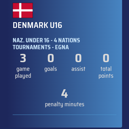
DENMARK U16
NAZ. UNDER 16 - 4 NATIONS
TOURNAMENTS - EGNA
3
0
0
0
game
goals
assist
total
played
points
4
penalty minutes