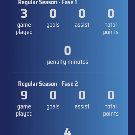
Regular Season - Fase 1
3
0
0
0
game
goals
assist
total
played
points
0
penalty minutes
Regular Season - Fase 2
9
0
0
0
game
goals
assist
total
played
points
4