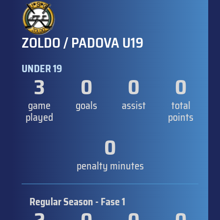
ZOLDO / PADOVA U19
UNDER 19
3
0
0
0
game
goals
assist
total
played
points
0
penalty minutes
Regular Season - Fase 1