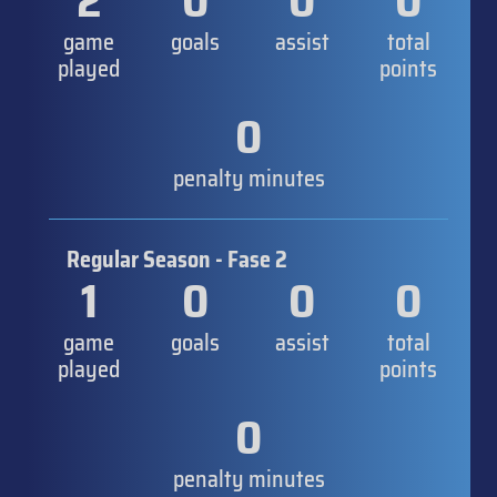
2
0
0
0
game
goals
assist
total
played
points
0
penalty minutes
Regular Season - Fase 2
1
0
0
0
game
goals
assist
total
played
points
0
penalty minutes