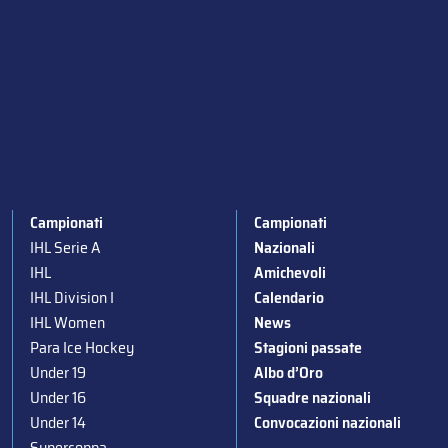
Campionati
Campionati
IHL Serie A
Nazionali
IHL
Amichevoli
IHL Division I
Calendario
IHL Women
News
Para Ice Hockey
Stagioni passate
Under 19
Albo d’Oro
Under 16
Squadre nazionali
Under 14
Convocazioni nazionali
Supercoppa