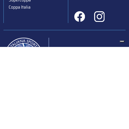
Coppa Italia
Federazione Italiana Sport del Ghiaccio
© 2024
Iscrizione al Registro delle Persone Giuridiche di Milano
n.1562/2017 CF 97016560159 | P. IVA 05235981007 Sede
Legale: Via Piranesi 46 – 20137 – Milano