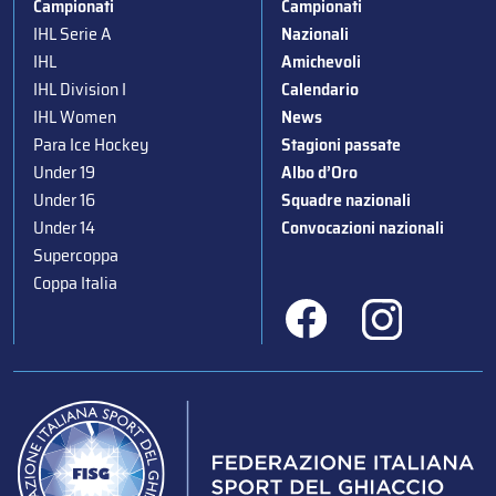
Campionati
Campionati
IHL Serie A
Nazionali
IHL
Amichevoli
IHL Division I
Calendario
IHL Women
News
Para Ice Hockey
Stagioni passate
Under 19
Albo d’Oro
Under 16
Squadre nazionali
Under 14
Convocazioni nazionali
Supercoppa
Coppa Italia