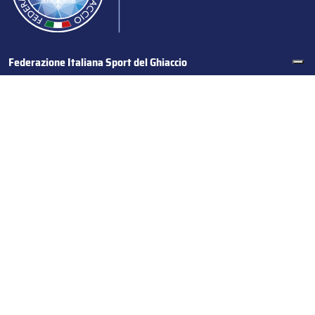
Federazione Italiana Sport del Ghiaccio
© 2024
Iscrizione al Registro delle Persone Giuridiche di Milano
n.1562/2017 CF 97016560159 | P. IVA 05235981007 Sede
Legale: Via Piranesi 46 – 20137 – Milano