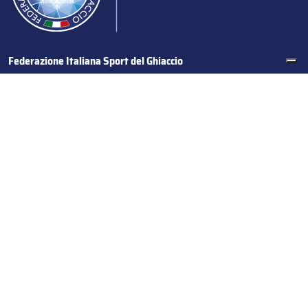
Federazione Italiana Sport del Ghiaccio
© 2024
Iscrizione al Registro delle Persone Giuridiche di Milano
n.1562/2017 CF 97016560159 | P. IVA 05235981007 Sede
Legale: Via Piranesi 46 – 20137 – Milano