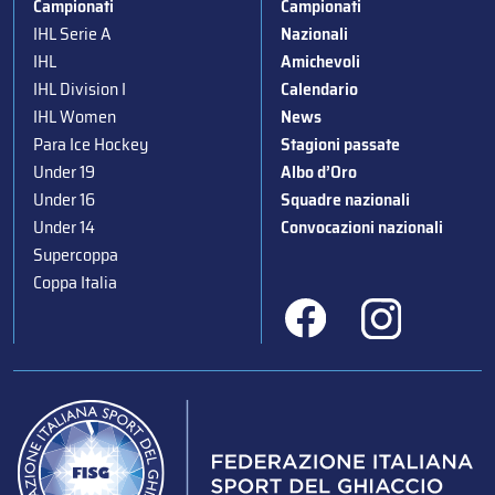
Campionati
Campionati
IHL Serie A
Nazionali
IHL
Amichevoli
IHL Division I
Calendario
IHL Women
News
Para Ice Hockey
Stagioni passate
Under 19
Albo d’Oro
Under 16
Squadre nazionali
Under 14
Convocazioni nazionali
Supercoppa
Coppa Italia