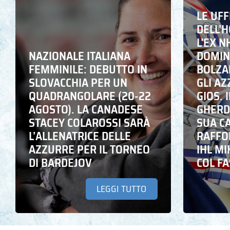
LE UFF
DELL’
L’EX N
NAZIONALE ITALIANA
DOMING
FEMMINILE: DEBUTTO IN
BOLZA
SLOVACCHIA PER UN
GLI A
QUADRANGOLARE (20-22
GIOS. I
AGOSTO). LA CANADESE
GHERD
STACEY COLAROSSI SARÀ
SUA C
L’ALLENATRICE DELLE
RAFFO
AZZURRE PER IL TORNEO
IHL M
DI BARDEJOV
COL F
LEGGI TUTTO