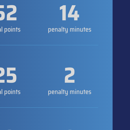
52
14
al points
penalty minutes
25
2
al points
penalty minutes