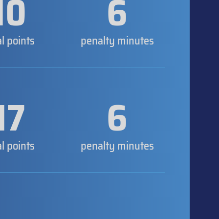
10
6
al points
penalty minutes
17
6
al points
penalty minutes