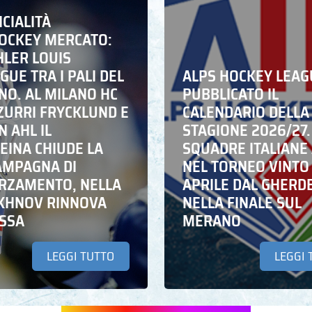
ICIALITÀ
HOCKEY MERCATO:
HLER LOUIS
UE TRA I PALI DEL
ALPS HOCKEY LEAG
NO. AL MILANO HC
PUBBLICATO IL
ZZURRI FRYCKLUND E
CALENDARIO DELLA
N AHL IL
STAGIONE 2026/27.
EINA CHIUDE LA
SQUADRE ITALIANE 
AMPAGNA DI
NEL TORNEO VINTO
RZAMENTO, NELLA
APRILE DAL GHERD
IKHNOV RINNOVA
NELLA FINALE SUL
ASSA
MERANO
LEGGI TUTTO
LEGGI 