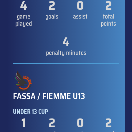
4
2
0
2
game
goals
assist
total
played
points
4
penalty minutes
FASSA / FIEMME U13
UNDER 13 CUP
1
2
0
2