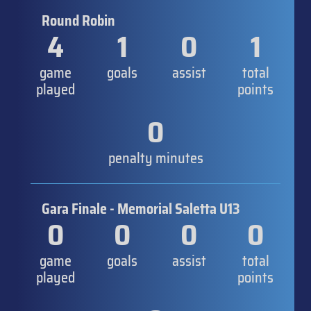
Round Robin
4
1
0
1
game
goals
assist
total
played
points
0
penalty minutes
Gara Finale - Memorial Saletta U13
0
0
0
0
game
goals
assist
total
played
points