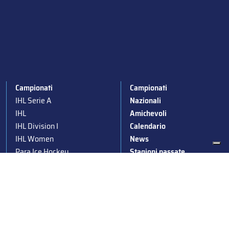
Campionati
Campionati
IHL Serie A
Nazionali
IHL
Amichevoli
IHL Division I
Calendario
IHL Women
News
Para Ice Hockey
Stagioni passate
Under 19
Albo d’Oro
Under 16
Squadre nazionali
Under 14
Convocazioni nazionali
Supercoppa
Coppa Italia