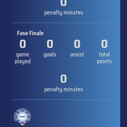
0
penalty minutes
Fase Finale
0
0
0
0
game
goals
assist
total
played
points
0
penalty minutes