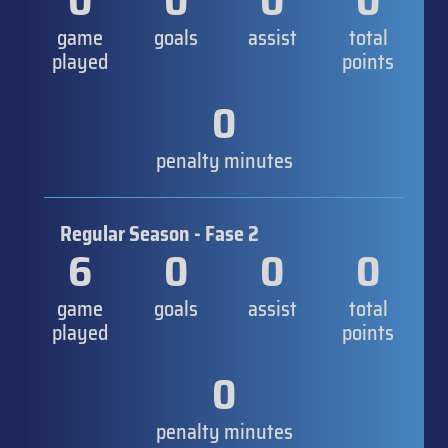
0
0
0
0
game
goals
assist
total
played
points
0
penalty minutes
Regular Season - Fase 2
6
0
0
0
game
goals
assist
total
played
points
0
penalty minutes