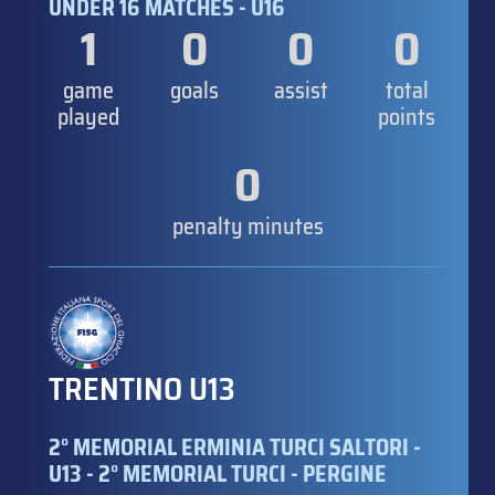
UNDER 16 MATCHES - U16
1
0
0
0
game
goals
assist
total
played
points
0
penalty minutes
TRENTINO U13
2° MEMORIAL ERMINIA TURCI SALTORI -
U13 - 2° MEMORIAL TURCI - PERGINE