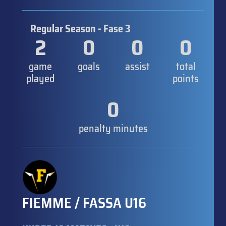
Regular Season - Fase 3
2
0
0
0
game
goals
assist
total
played
points
0
penalty minutes
FIEMME / FASSA U16