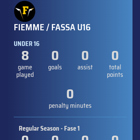
FIEMME / FASSA U16
UNDER 16
8
0
0
0
game
goals
assist
total
played
points
0
penalty minutes
Regular Season - Fase 1