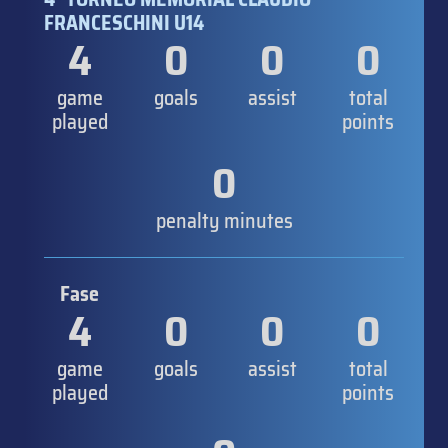
FRANCESCHINI U14
4
0
0
0
game
goals
assist
total
played
points
0
penalty minutes
Fase
4
0
0
0
game
goals
assist
total
played
points