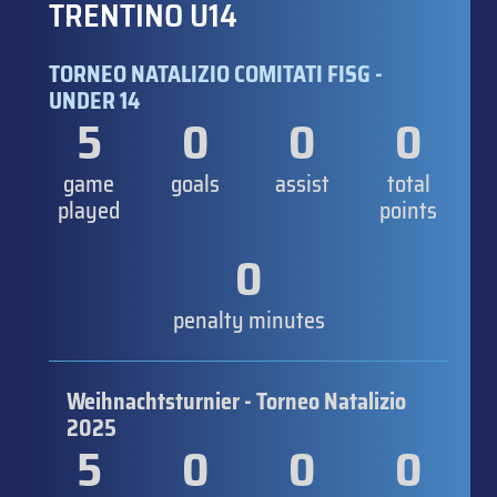
TRENTINO U14
TORNEO NATALIZIO COMITATI FISG -
UNDER 14
5
0
0
0
game
goals
assist
total
played
points
0
penalty minutes
Weihnachtsturnier - Torneo Natalizio
2025
5
0
0
0