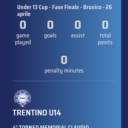
Under 13 Cup - Fase Finale - Brunico - 26
aprile
0
0
0
0
game
goals
assist
total
played
points
0
penalty minutes
TRENTINO U14
4° TORNEO MEMORIAL CLAUDIO