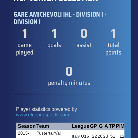
GARE AMICHEVOLI IHL - DIVISION I -
DIVISION I
1
1
0
1
game
goals
assist
total
played
points
0
penalty minutes