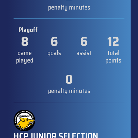
penalty minutes
Playoff
8
6
6
12
game
goals
assist
total
played
points
0
penalty minutes
HCP JUNIOR SELECTION