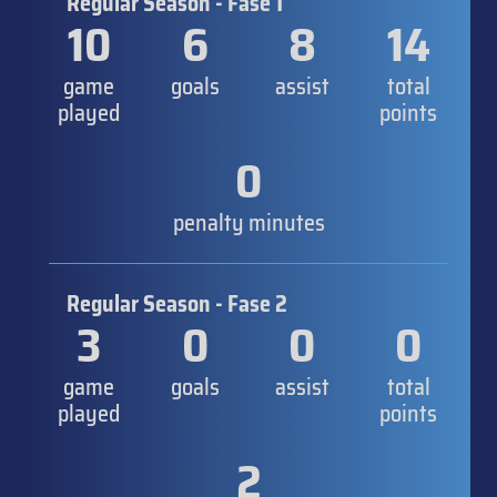
Regular Season - Fase 1
10
6
8
14
game
goals
assist
total
played
points
0
penalty minutes
Regular Season - Fase 2
3
0
0
0
game
goals
assist
total
played
points
2