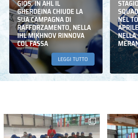
GIOS. IN AHL IL
STAGIO
GHERDEINA CHIUDE LA
SQUADR
SUA CAMPAGNA DI
NEL T
RAFFORZAMENTO, NELLA
APRIL
IHL MIKHNOV RINNOVA
NELLA 
COL FASSA
MERA
LEGGI TUTTO