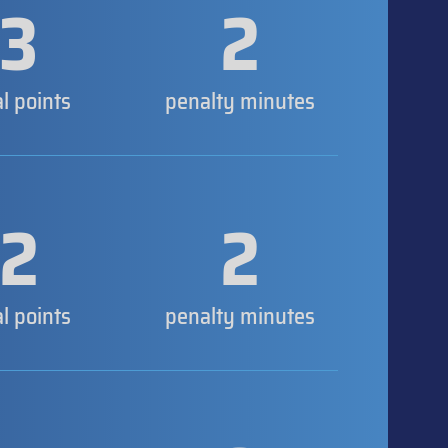
3
2
al points
penalty minutes
2
2
al points
penalty minutes