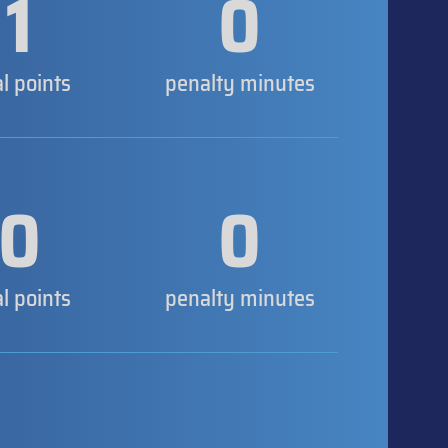
1
0
al points
penalty minutes
0
0
al points
penalty minutes