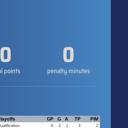
0
0
al points
penalty minutes