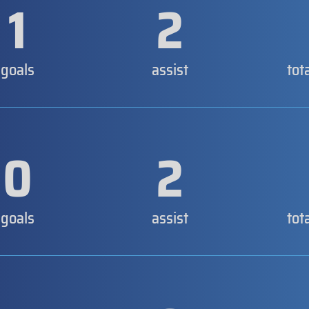
1
2
goals
assist
tot
0
2
goals
assist
tot