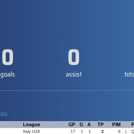
0
0
goals
assist
tot