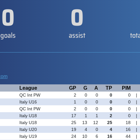
0
0
goals
assist
tot