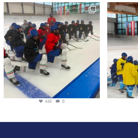
432
0