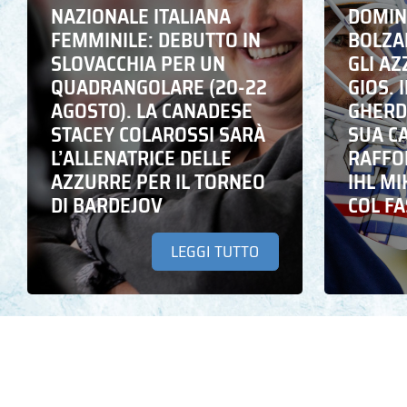
NAZIONALE ITALIANA
DOMING
FEMMINILE: DEBUTTO IN
BOLZA
SLOVACCHIA PER UN
GLI A
QUADRANGOLARE (20-22
GIOS. I
AGOSTO). LA CANADESE
GHERD
STACEY COLAROSSI SARÀ
SUA C
L’ALLENATRICE DELLE
RAFFO
AZZURRE PER IL TORNEO
IHL M
DI BARDEJOV
COL F
LEGGI TUTTO