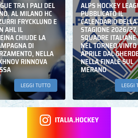
UE TRA I PALI DEL
ALPS HOCKEY LEAG
NO. AL MILANO HC
PUBBLICATO IL
ZZURRI FRYCKLUND E
CALENDARIO DELLA
N AHL IL
STAGIONE 2026/27.
EINA CHIUDE LA
SQUADRE ITALIANE 
AMPAGNA DI
NEL TORNEO VINTO
RZAMENTO, NELLA
APRILE DAL GHERD
IKHNOV RINNOVA
NELLA FINALE SUL
ASSA
MERANO
LEGGI TUTTO
LEGGI 
ITALIA.HOCKEY