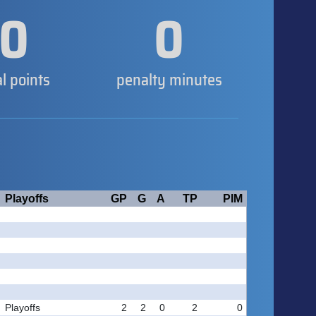
0
0
al points
penalty minutes