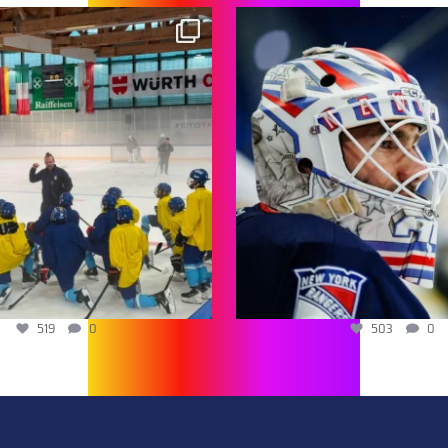
519
0
503
0