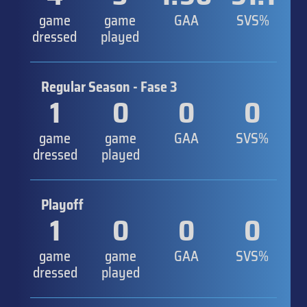
game
game
GAA
SVS%
dressed
played
Regular Season - Fase 3
1
0
0
0
game
game
GAA
SVS%
dressed
played
Playoff
1
0
0
0
game
game
GAA
SVS%
dressed
played