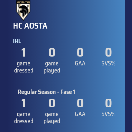
HC AOSTA
IHL
1
0
0
0
game
game
GAA
SVS%
dressed
played
Regular Season - Fase 1
1
0
0
0
game
game
GAA
SVS%
dressed
played