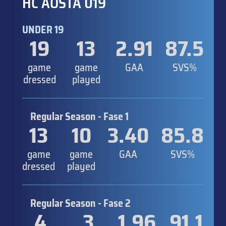
HC AOSTA U19
UNDER 19
19
13
2.91
87.5
game
game
GAA
SVS%
dressed
played
Regular Season - Fase 1
13
10
3.40
85.8
game
game
GAA
SVS%
dressed
played
Regular Season - Fase 2
4
3
1.96
91.1