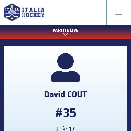
PARTITE LIVE
David
COUT
#35
Età: 17