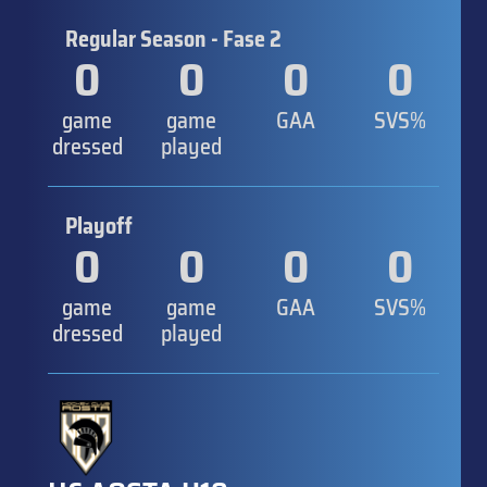
Regular Season - Fase 2
0
0
0
0
game
game
GAA
SVS%
dressed
played
Playoff
0
0
0
0
game
game
GAA
SVS%
dressed
played