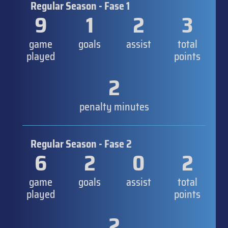
Regular Season - Fase 1
9
1
2
3
game
goals
assist
total
played
points
2
penalty minutes
Regular Season - Fase 2
6
2
0
2
game
goals
assist
total
played
points
2