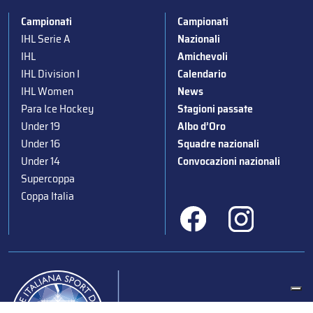
Campionati
Campionati
IHL Serie A
Nazionali
IHL
Amichevoli
IHL Division I
Calendario
IHL Women
News
Para Ice Hockey
Stagioni passate
Under 19
Albo d’Oro
Under 16
Squadre nazionali
Under 14
Convocazioni nazionali
Supercoppa
Coppa Italia