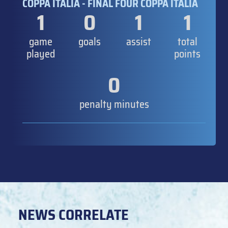
COPPA ITALIA - FINAL FOUR COPPA ITALIA
1
0
1
1
game
goals
assist
total
played
points
0
penalty minutes
NEWS CORRELATE