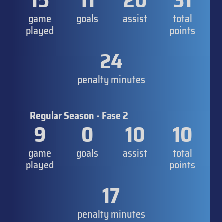
15
11
20
31
game
goals
assist
total
played
points
24
penalty minutes
Regular Season - Fase 2
9
0
10
10
game
goals
assist
total
played
points
17
penalty minutes