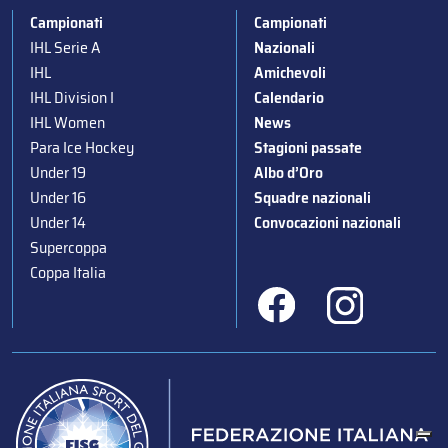
Campionati
Campionati
IHL Serie A
Nazionali
IHL
Amichevoli
IHL Division I
Calendario
IHL Women
News
Para Ice Hockey
Stagioni passate
Under 19
Albo d’Oro
Under 16
Squadre nazionali
Under 14
Convocazioni nazionali
Supercoppa
Coppa Italia