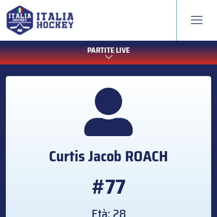
PARTITE LIVE
Curtis Jacob
ROACH
#77
Età: 28