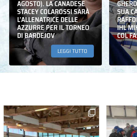
AGOSTO). LA CANADESE
GHERD
STACEY COLAROSSI SARÀ
SUA C
L’ALLENATRICE DELLE
RAFFO
AZZURRE PER IL TORNEO
IHL M
DI BARDEJOV
COL F
LEGGI TUTTO