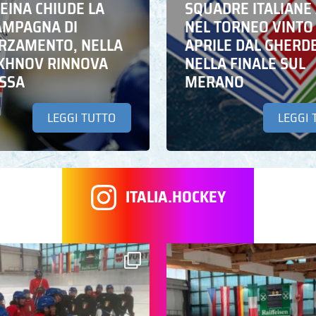
EINA CHIUDE LA
SQUADRE ITALIANE 
AMPAGNA DI
NEL TORNEO VINTO
RZAMENTO, NELLA
APRILE DAL GHERD
IKHNOV RINNOVA
NELLA FINALE SUL
ASSA
MERANO
LEGGI TUTTO
LEGGI 
ITALIA.HOCKEY