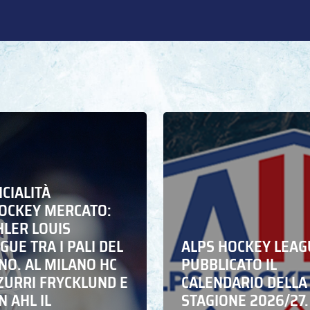
ICIALITÀ
HOCKEY MERCATO:
HLER LOUIS
UE TRA I PALI DEL
ALPS HOCKEY LEAG
NO. AL MILANO HC
PUBBLICATO IL
ZZURRI FRYCKLUND E
CALENDARIO DELLA
N AHL IL
STAGIONE 2026/27.