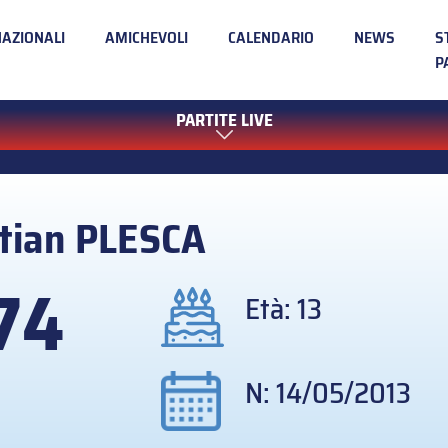
NAZIONALI
AMICHEVOLI
CALENDARIO
NEWS
S
P
PARTITE LIVE
stian
PLESCA
74
Età: 13
N: 14/05/2013