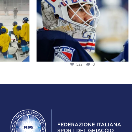
522
0