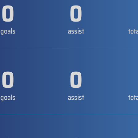
0
0
goals
assist
tot
0
0
goals
assist
tot