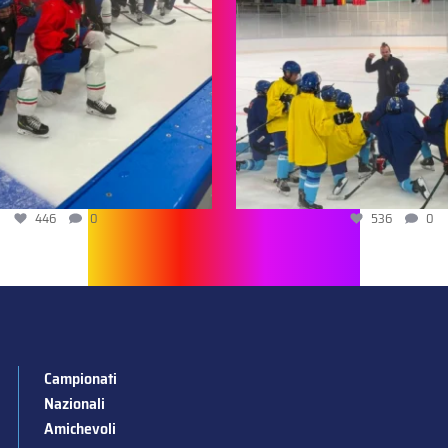
446
0
536
0
Campionati
Nazionali
Amichevoli