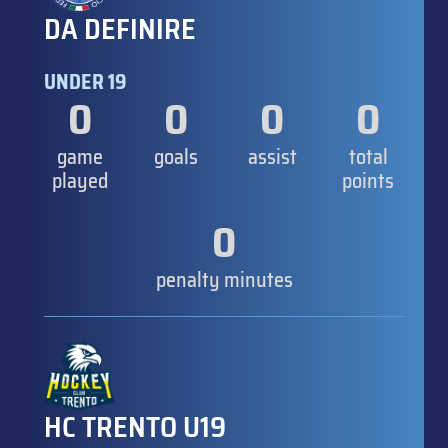
DA DEFINIRE
UNDER 19
0
0
0
0
game
goals
assist
total
played
points
0
penalty minutes
HC TRENTO U19