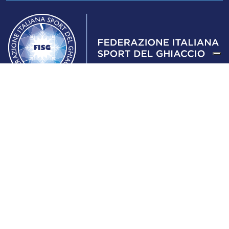
Federazione Italiana Sport del Ghiaccio
© 2024
Iscrizione al Registro delle Persone Giuridiche di Milano
n.1562/2017 CF 97016560159 | P. IVA 05235981007 Sede
Legale: Via Piranesi 46 – 20137 – Milano