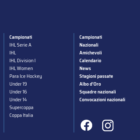
Campionati
Campionati
IHL Serie A
Nazionali
IHL
Amichevoli
IHL Division I
Calendario
IHL Women
News
Para Ice Hockey
Stagioni passate
Under 19
Albo d’Oro
Under 16
Squadre nazionali
Under 14
Convocazioni nazionali
Supercoppa
Coppa Italia