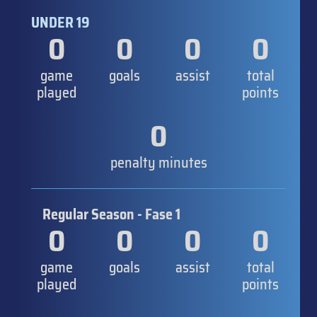
UNDER 19
0
0
0
0
game
goals
assist
total
played
points
0
penalty minutes
Regular Season - Fase 1
0
0
0
0
game
goals
assist
total
played
points