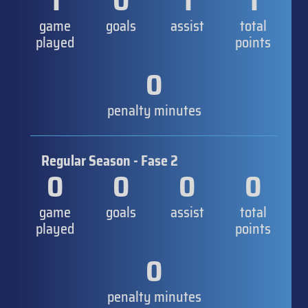
1
0
1
1
game
goals
assist
total
played
points
0
penalty minutes
Regular Season - Fase 2
0
0
0
0
game
goals
assist
total
played
points
0
penalty minutes