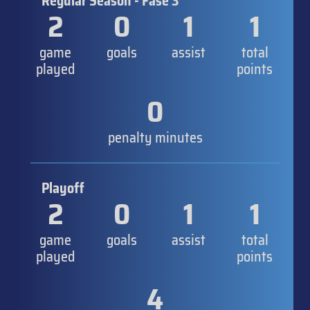
Regular Season - Fase 3
2
0
1
1
game
goals
assist
total
played
points
0
penalty minutes
Playoff
2
0
1
1
game
goals
assist
total
played
points
4