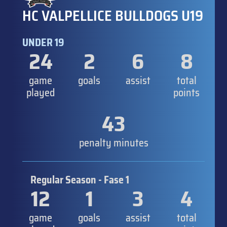
HC VALPELLICE BULLDOGS U19
UNDER 19
24
2
6
8
game
goals
assist
total
played
points
43
penalty minutes
Regular Season - Fase 1
12
1
3
4
game
goals
assist
total