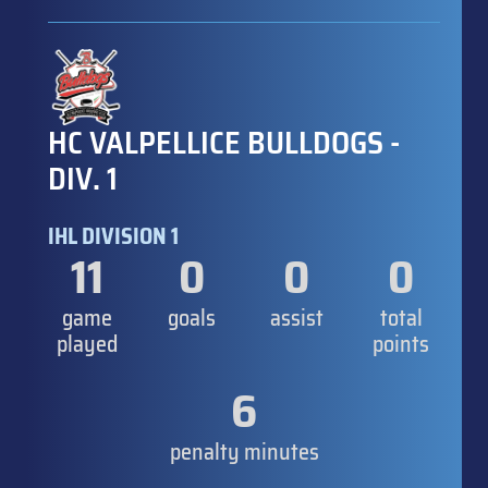
HC VALPELLICE BULLDOGS -
DIV. 1
IHL DIVISION 1
11
0
0
0
game
goals
assist
total
played
points
6
penalty minutes