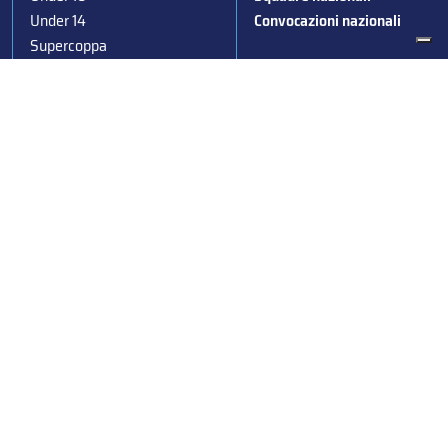
Under 14
Convocazioni nazionali
Supercoppa
Coppa Italia
Federazione Italiana Sport del Ghiaccio
© 2024
Iscrizione al Registro delle Persone Giuridiche di Milano
n.1562/2017 CF 97016560159 | P. IVA 05235981007 Sede