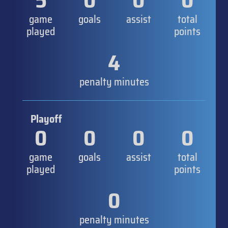
5
0
0
0
game
goals
assist
total
played
points
4
penalty minutes
Playoff
0
0
0
0
game
goals
assist
total
played
points
0
penalty minutes