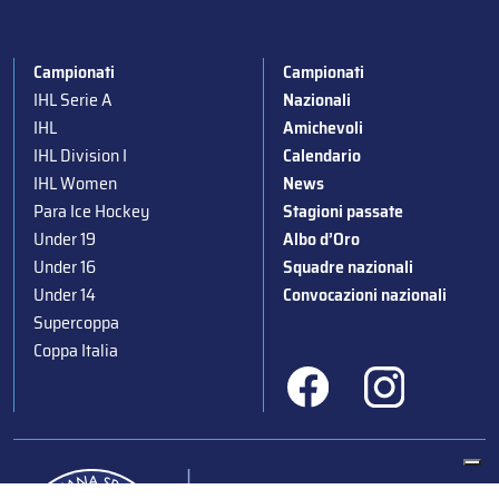
Campionati
Campionati
IHL Serie A
Nazionali
IHL
Amichevoli
IHL Division I
Calendario
IHL Women
News
Para Ice Hockey
Stagioni passate
Under 19
Albo d’Oro
Under 16
Squadre nazionali
Under 14
Convocazioni nazionali
Supercoppa
Coppa Italia