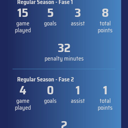
Regular Season - Fase 1
15
5
3
8
game
goals
assist
total
played
points
32
penalty minutes
Regular Season - Fase 2
4
0
1
1
game
goals
assist
total
played
points
2