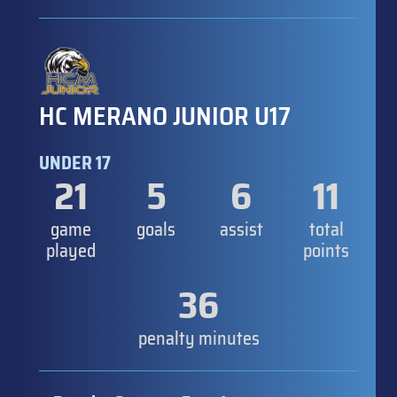
HC MERANO JUNIOR U17
UNDER 17
21
5
6
11
game
goals
assist
total
played
points
36
penalty minutes