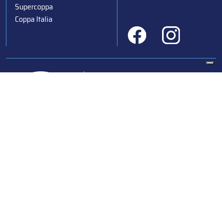
Supercoppa
Coppa Italia
Federazione Italiana Sport del Ghiaccio
© 2024
Iscrizione al Registro delle Persone Giuridiche di Milano
n.1562/2017 CF 97016560159 | P. IVA 05235981007 Sede
Legale: Via Piranesi 46 – 20137 – Milano