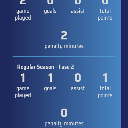
2
0
0
0
game
goals
assist
total
played
points
2
penalty minutes
Regular Season - Fase 2
1
1
0
1
game
goals
assist
total
played
points
0
penalty minutes