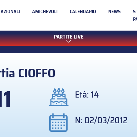
NAZIONALI
AMICHEVOLI
CALENDARIO
NEWS
S
P
PARTITE LIVE
tia
CIOFFO
11
Età: 14
N: 02/03/2012