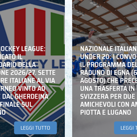
HOCKEY LEAGUE:
NAZIONALE ITALIA
CATO IL
UNDER 20: I CONVO
DARIO DELLA
IL PROGRAMMA DE
NE 2026/27. SETTE
RADUNO DI EGNA (
E ITALIANE AL VIA
AGOSTO) CHE PREC
ORNEO VINTO AD
UNA TRASFERTA IN
E DAL GHERDEINA
SVIZZERA PER DUE
FINALE SUL
AMICHEVOLI CON A
NO
PIOTTA E LUGANO
LEGGI TUTTO
LEGGI 