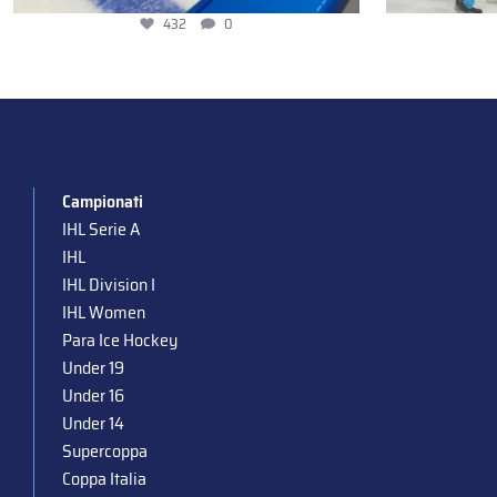
432
0
Campionati
IHL Serie A
IHL
IHL Division I
IHL Women
Para Ice Hockey
Under 19
Under 16
Under 14
Supercoppa
Coppa Italia