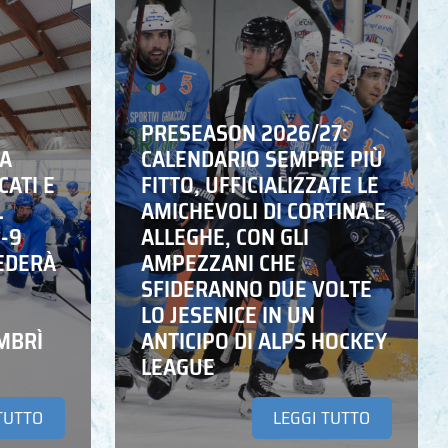
PRESEASON 2026/27:
NA
CALENDARIO SEMPRE PIÙ
CATI E
FITTO, UFFICIALIZZATE LE
L
AMICHEVOLI DI CORTINA E
6-9
ALLEGHE, CON GLI
EDERÀ
AMPEZZANI CHE
SFIDERANNO DUE VOLTE
LO JESENICE IN UN
MBRÌ
ANTICIPO DI ALPS HOCKEY
LEAGUE
TUTTO
LEGGI TUTTO