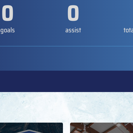
0
0
goals
assist
tot