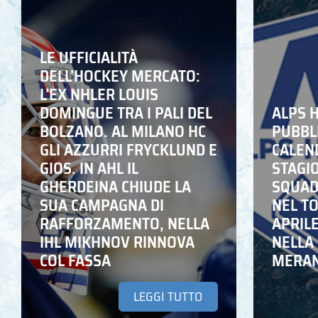
LE UFFICIALITÀ
DELL’HOCKEY MERCATO:
L’EX NHLER LOUIS
DOMINGUE TRA I PALI DEL
ALPS 
BOLZANO. AL MILANO HC
PUBBLI
GLI AZZURRI FRYCKLUND E
CALEN
GIOS. IN AHL IL
STAGIO
GHERDEINA CHIUDE LA
SQUADR
SUA CAMPAGNA DI
NEL T
RAFFORZAMENTO, NELLA
APRIL
IHL MIKHNOV RINNOVA
NELLA 
COL FASSA
MERA
LEGGI TUTTO