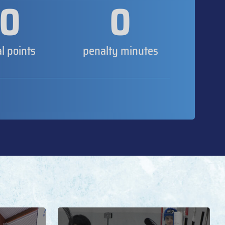
0
0
al points
penalty minutes