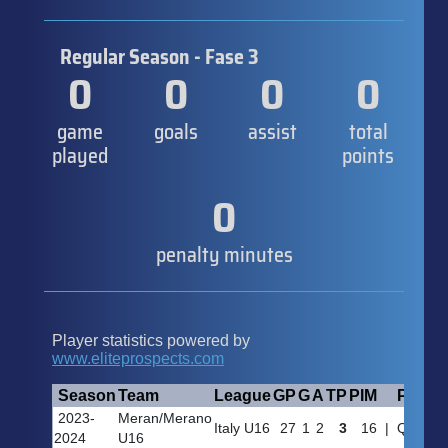
Regular Season - Fase 3
0
0
0
0
game
goals
assist
total
played
points
0
penalty minutes