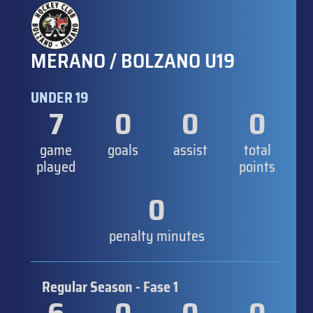
MERANO / BOLZANO U19
UNDER 19
7
0
0
0
game
goals
assist
total
played
points
0
penalty minutes
Regular Season - Fase 1