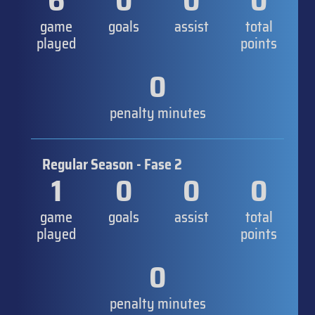
6
0
0
0
game
goals
assist
total
played
points
0
penalty minutes
Regular Season - Fase 2
1
0
0
0
game
goals
assist
total
played
points
0
penalty minutes