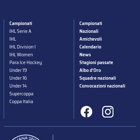
Campionati
Campionati
IHL Serie A
Nazionali
IHL
Amichevoli
IHL Division I
Calendario
IHL Women
News
Para Ice Hockey
Stagioni passate
Under 19
Albo d’Oro
Under 16
Squadre nazionali
Under 14
Convocazioni nazionali
Supercoppa
Coppa Italia