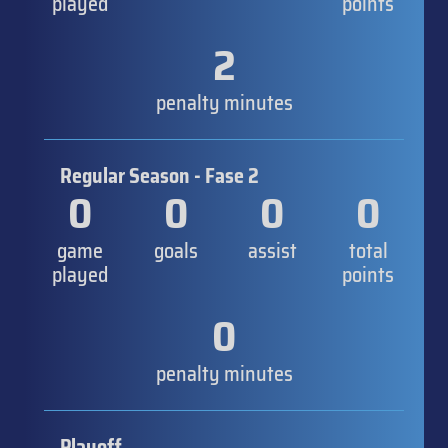
played
points
2
penalty minutes
Regular Season - Fase 2
0
0
0
0
game
goals
assist
total
played
points
0
penalty minutes
Playoff