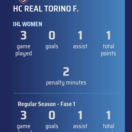
HC REAL TORINO F.
IHL WOMEN
3
0
1
1
game
goals
assist
total
played
points
2
penalty minutes
Regular Season - Fase 1
3
0
1
1
game
goals
assist
total