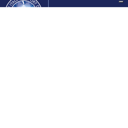
Federazione Italiana Sport del Ghiaccio
© 2024
Iscrizione al Registro delle Persone Giuridiche di Milano
n.1562/2017 CF 97016560159 | P. IVA 05235981007 Sede
Legale: Via Piranesi 46 – 20137 – Milano