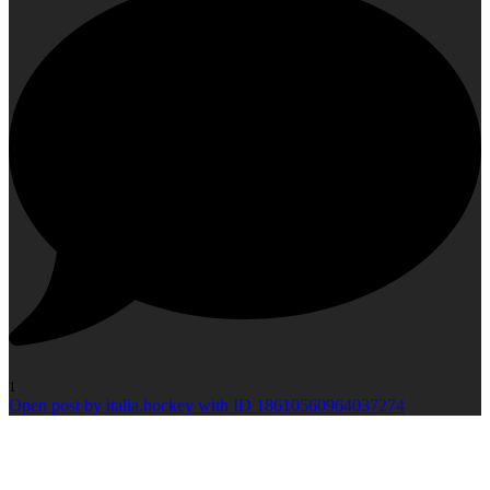
1
Open post by italia.hockey with ID 18610560964037274