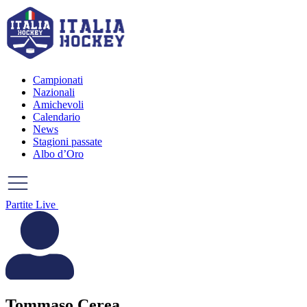
Campionati
Nazionali
Amichevoli
Calendario
News
Stagioni passate
Albo d’Oro
Partite Live
Tommaso
Cerea