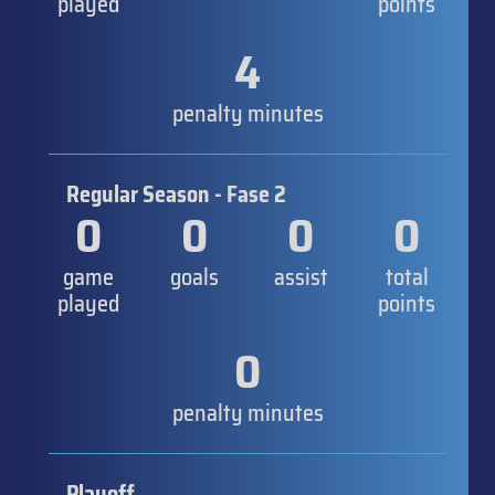
played
points
4
penalty minutes
Regular Season - Fase 2
0
0
0
0
game
goals
assist
total
played
points
0
penalty minutes
Playoff