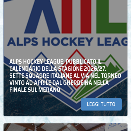
ALPS HOCKEY LEAGUE: PUBBLICATO IL
CALENDARIO DELLA STAGIONE 2026/27.
SETTE SQUADRE ITALIANE AL VIA NEL TORNEO
VINTO AD APRILE DAL GHERDEINA NELLA
FINALE SUL MERANO
LEGGI TUTTO