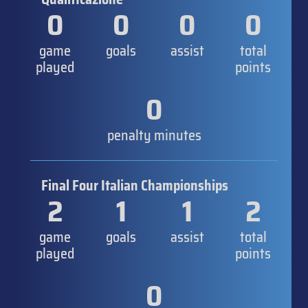
0
0
0
0
game
goals
assist
total
played
points
0
penalty minutes
Final Four Italian Championships
2
1
1
2
game
goals
assist
total
played
points
0