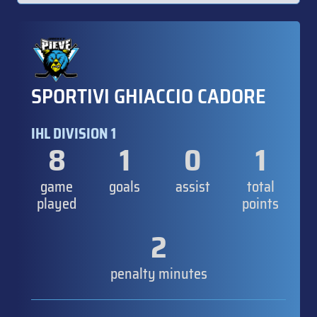
SPORTIVI GHIACCIO CADORE
IHL DIVISION 1
8
1
0
1
game
goals
assist
total
played
points
2
penalty minutes