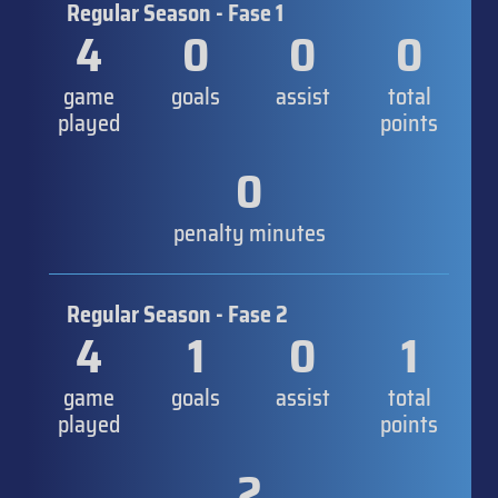
Regular Season - Fase 1
4
0
0
0
game
goals
assist
total
played
points
0
penalty minutes
Regular Season - Fase 2
4
1
0
1
game
goals
assist
total
played
points
2