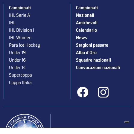
Campionati
Campionati
IHL Serie A
Nazionali
IHL
Amichevoli
IHL Division I
Calendario
IHL Women
News
Para Ice Hockey
Stagioni passate
Under 19
Albo d’Oro
Under 16
Squadre nazionali
Under 14
Convocazioni nazionali
Supercoppa
Coppa Italia