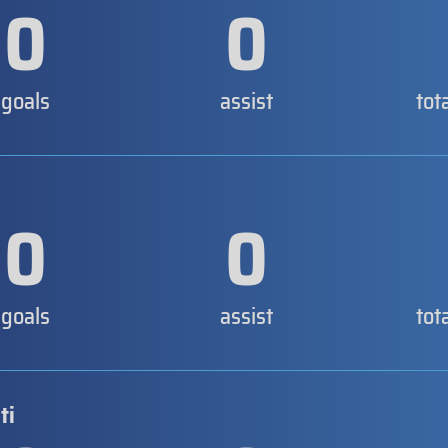
0
0
goals
assist
tot
0
0
goals
assist
tot
ti