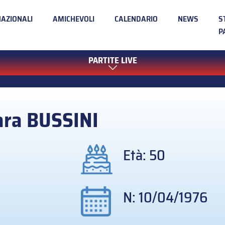
NAZIONALI
AMICHEVOLI
CALENDARIO
NEWS
S
P
PARTITE LIVE
ara
BUSSINI
Età: 50
N: 10/04/1976