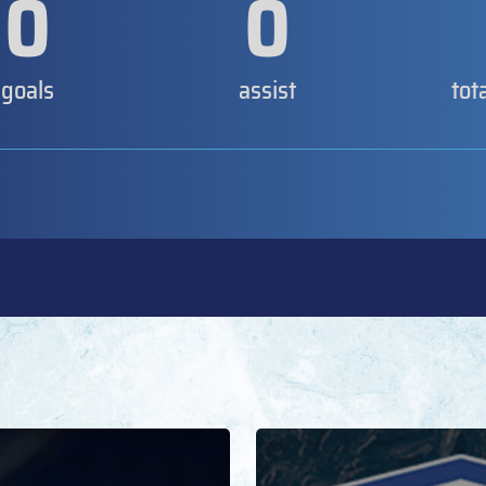
0
0
goals
assist
tot