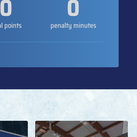
0
0
al points
penalty minutes