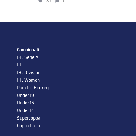
540
0
Campionati
IHL Serie A
IHL
IHL Division I
IHL Women
Para Ice Hockey
Under 19
Under 16
Under 14
Supercoppa
Coppa Italia