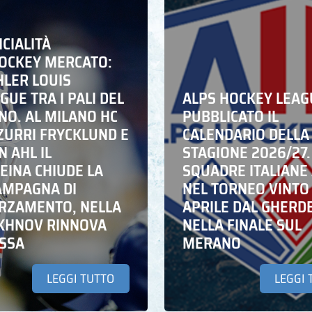
ICIALITÀ
HOCKEY MERCATO:
HLER LOUIS
UE TRA I PALI DEL
ALPS HOCKEY LEAG
NO. AL MILANO HC
PUBBLICATO IL
ZZURRI FRYCKLUND E
CALENDARIO DELLA
N AHL IL
STAGIONE 2026/27.
EINA CHIUDE LA
SQUADRE ITALIANE 
AMPAGNA DI
NEL TORNEO VINTO
RZAMENTO, NELLA
APRILE DAL GHERD
IKHNOV RINNOVA
NELLA FINALE SUL
ASSA
MERANO
LEGGI TUTTO
LEGGI 