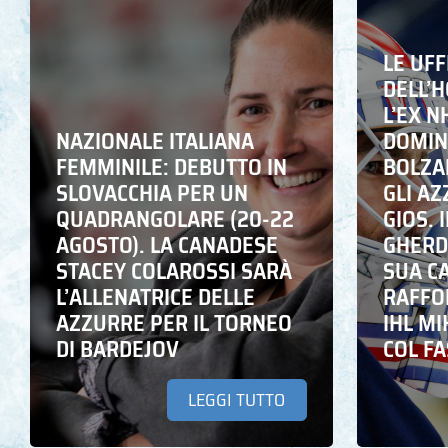
LE UFF
DELL’
L’EX N
NAZIONALE ITALIANA
DOMING
FEMMINILE: DEBUTTO IN
BOLZA
SLOVACCHIA PER UN
GLI A
QUADRANGOLARE (20-22
GIOS. I
AGOSTO). LA CANADESE
GHERD
STACEY COLAROSSI SARÀ
SUA C
L’ALLENATRICE DELLE
RAFFO
AZZURRE PER IL TORNEO
IHL M
DI BARDEJOV
COL F
LEGGI TUTTO