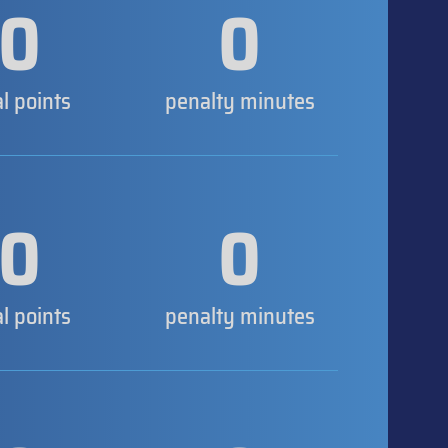
0
0
al points
penalty minutes
0
0
al points
penalty minutes