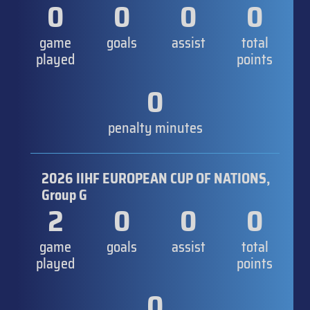
0
0
0
0
game
goals
assist
total
played
points
0
penalty minutes
2026 IIHF EUROPEAN CUP OF NATIONS,
Group G
2
0
0
0
game
goals
assist
total
played
points
0