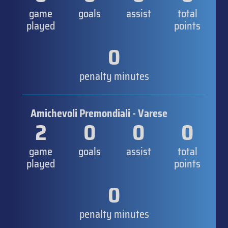
game
goals
assist
total
played
points
0
penalty minutes
Amichevoli Premondiali - Varese
2
0
0
0
game
goals
assist
total
played
points
0
penalty minutes