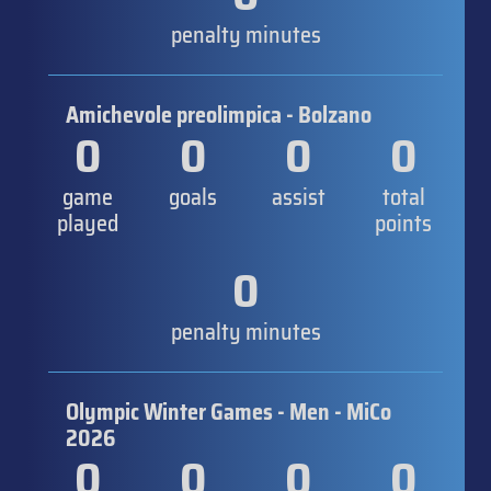
penalty minutes
Amichevole preolimpica - Bolzano
0
0
0
0
game
goals
assist
total
played
points
0
penalty minutes
Olympic Winter Games - Men - MiCo
2026
0
0
0
0