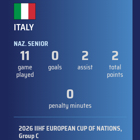
ITALY
NAZ. SENIOR
11
0
2
2
game
goals
assist
total
played
points
0
penalty minutes
2026 IIHF EUROPEAN CUP OF NATIONS,
Group C