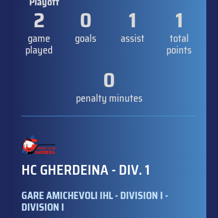
Playoff
2
0
1
1
game
goals
assist
total
played
points
0
penalty minutes
HC GHERDEINA - DIV. 1
GARE AMICHEVOLI IHL - DIVISION I -
DIVISION I