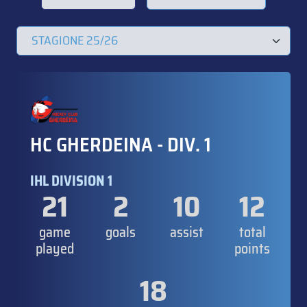
HC GHERDEINA - DIV. 1
IHL DIVISION 1
21
2
10
12
game
goals
assist
total
played
points
18