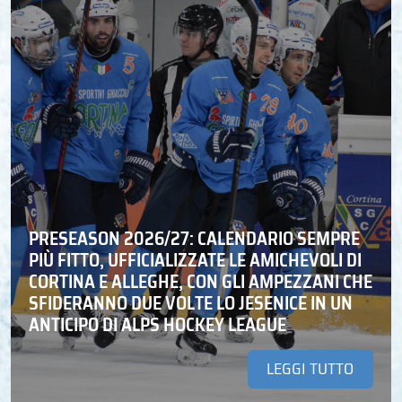
PRESEASON 2026/27: CALENDARIO SEMPRE
PIÙ FITTO, UFFICIALIZZATE LE AMICHEVOLI DI
CORTINA E ALLEGHE, CON GLI AMPEZZANI CHE
SFIDERANNO DUE VOLTE LO JESENICE IN UN
ANTICIPO DI ALPS HOCKEY LEAGUE
LEGGI TUTTO