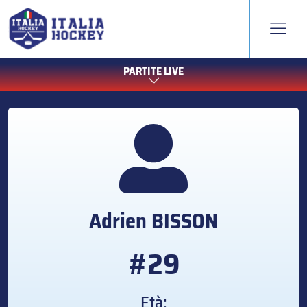
PARTITE LIVE
Adrien
BISSON
#29
Età: