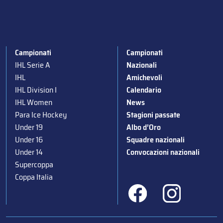
Campionati
Campionati
IHL Serie A
Nazionali
IHL
Amichevoli
IHL Division I
Calendario
IHL Women
News
Para Ice Hockey
Stagioni passate
Under 19
Albo d’Oro
Under 16
Squadre nazionali
Under 14
Convocazioni nazionali
Supercoppa
Coppa Italia