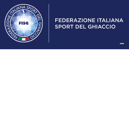
Federazione Italiana Sport del Ghiaccio
© 2024
Iscrizione al Registro delle Persone Giuridiche di Milano
n.1562/2017 CF 97016560159 | P. IVA 05235981007 Sede
Legale: Via Piranesi 46 – 20137 – Milano