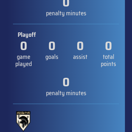
0
penalty minutes
Playoff
0
0
0
0
game
goals
assist
total
played
points
0
penalty minutes