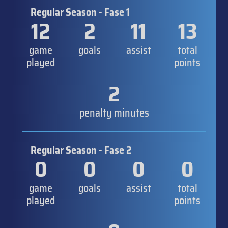
Regular Season - Fase 1
12
2
11
13
game
goals
assist
total
played
points
2
penalty minutes
Regular Season - Fase 2
0
0
0
0
game
goals
assist
total
played
points