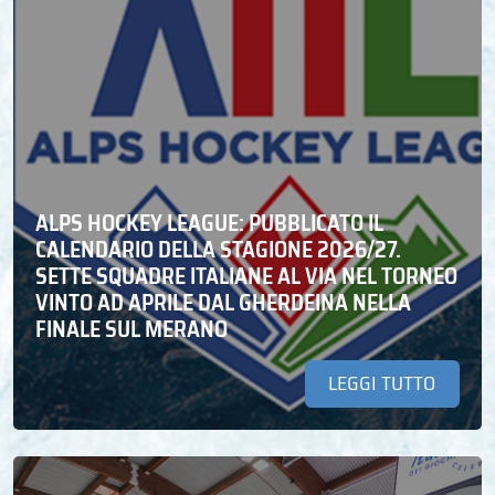
ALPS HOCKEY LEAGUE: PUBBLICATO IL
CALENDARIO DELLA STAGIONE 2026/27.
SETTE SQUADRE ITALIANE AL VIA NEL TORNEO
VINTO AD APRILE DAL GHERDEINA NELLA
FINALE SUL MERANO
LEGGI TUTTO