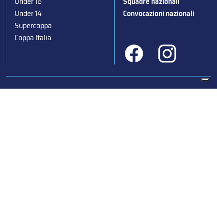
Under 16
Squadre nazionali
Under 14
Convocazioni nazionali
Supercoppa
Coppa Italia
Federazione Italiana Sport del Ghiaccio
© 2024
Iscrizione al Registro delle Persone Giuridiche di Milano