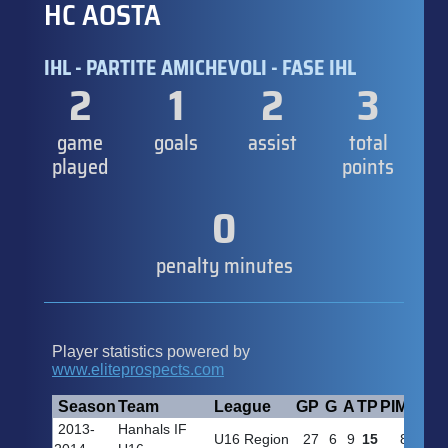
HC AOSTA
IHL - PARTITE AMICHEVOLI - FASE IHL
2
1
2
3
game
goals
assist
total
played
points
0
penalty minutes