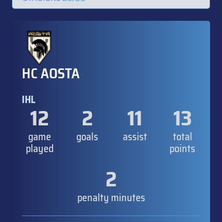
HC AOSTA
IHL
12
2
11
13
game
goals
assist
total
played
points
2
penalty minutes