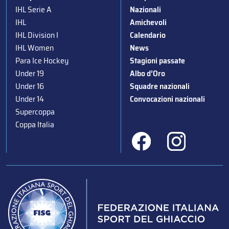
IHL Serie A
Nazionali
IHL
Amichevoli
IHL Division I
Calendario
IHL Women
News
Para Ice Hockey
Stagioni passate
Under 19
Albo d’Oro
Under 16
Squadre nazionali
Under 14
Convocazioni nazionali
Supercoppa
Coppa Italia