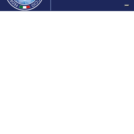
Federazione Italiana Sport del Ghiaccio
© 2024
Iscrizione al Registro delle Persone Giuridiche di Milano
n.1562/2017 CF 97016560159 | P. IVA 05235981007 Sede
Legale: Via Piranesi 46 – 20137 – Milano