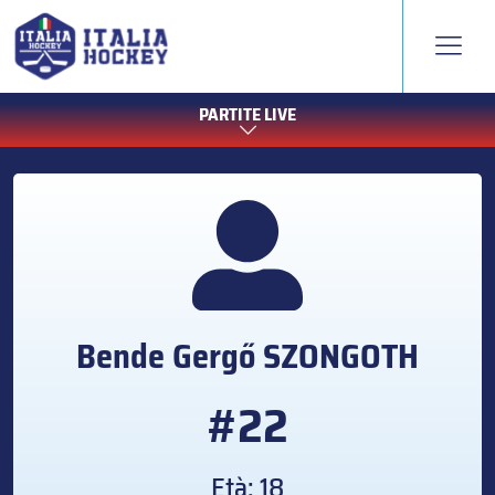
PARTITE LIVE
Bende Gergő
SZONGOTH
#22
Età: 18