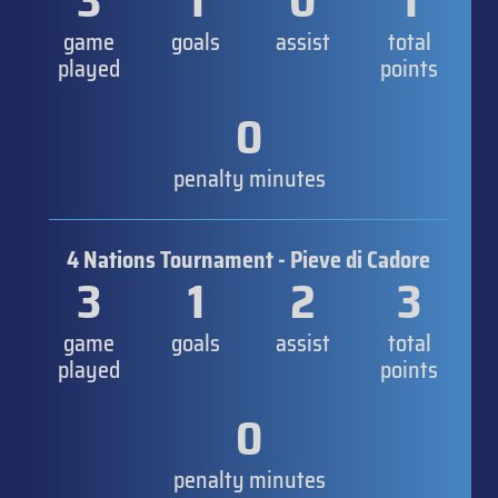
3
1
0
1
game
goals
assist
total
played
points
0
penalty minutes
4 Nations Tournament - Pieve di Cadore
3
1
2
3
game
goals
assist
total
played
points
0
penalty minutes