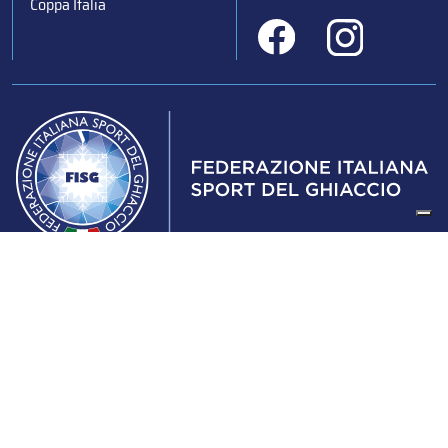
Coppa Italia
Federazione Italiana Sport del Ghiaccio
© 2024
Iscrizione al Registro delle Persone Giuridiche di Milano
n.1562/2017 CF 97016560159 | P. IVA 05235981007 Sede
Legale: Via Piranesi 46 – 20137 – Milano