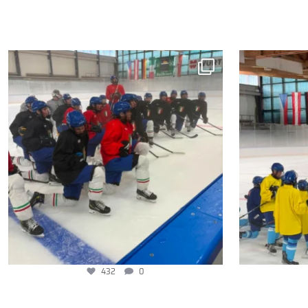
432
0