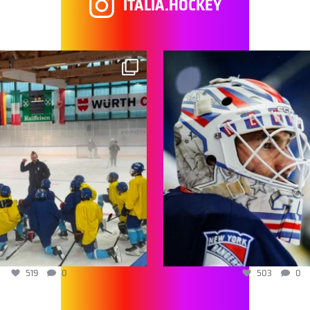
ITALIA.HOCKEY
519
0
503
0