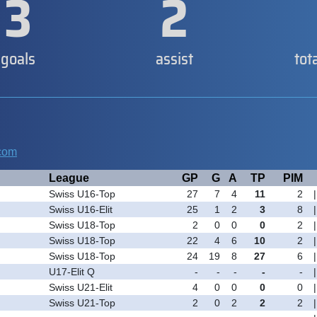
3
2
goals
assist
tot