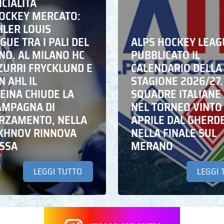
ICIALITÀ
HOCKEY MERCATO:
HLER LOUIS
UE TRA I PALI DEL
ALPS HOCKEY LEAG
NO. AL MILANO HC
PUBBLICATO IL
ZZURRI FRYCKLUND E
CALENDARIO DELLA
N AHL IL
STAGIONE 2026/27.
EINA CHIUDE LA
SQUADRE ITALIANE 
AMPAGNA DI
NEL TORNEO VINTO
RZAMENTO, NELLA
APRILE DAL GHERD
IKHNOV RINNOVA
NELLA FINALE SUL
ASSA
MERANO
LEGGI TUTTO
LEGGI 