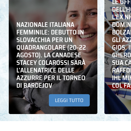
LE UFF
DELL’
L’EX N
NAZIONALE ITALIANA
DOMING
FEMMINILE: DEBUTTO IN
BOLZA
SLOVACCHIA PER UN
GLI A
QUADRANGOLARE (20-22
GIOS. I
AGOSTO). LA CANADESE
GHERD
STACEY COLAROSSI SARÀ
SUA C
L’ALLENATRICE DELLE
RAFFO
AZZURRE PER IL TORNEO
IHL M
DI BARDEJOV
COL F
LEGGI TUTTO