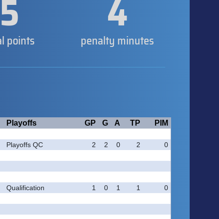
5
4
al points
penalty minutes