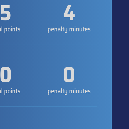
5
4
al points
penalty minutes
0
0
al points
penalty minutes