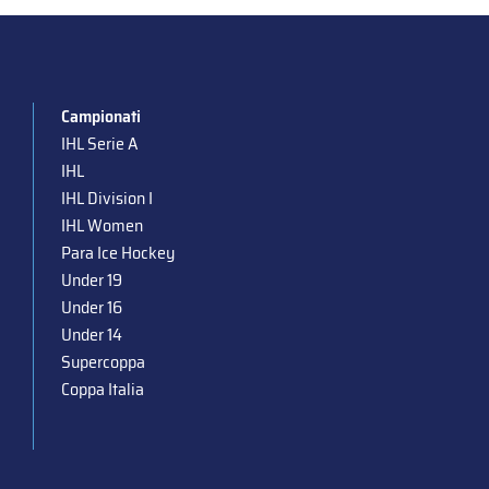
Campionati
IHL Serie A
IHL
IHL Division I
IHL Women
Para Ice Hockey
Under 19
Under 16
Under 14
Supercoppa
Coppa Italia