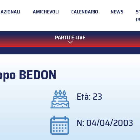
NAZIONALI
AMICHEVOLI
CALENDARIO
NEWS
S
P
PARTITE LIVE
opo
BEDON
Età: 23
N: 04/04/2003