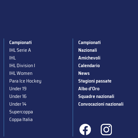
Campionati
Campionati
IHL Serie A
Nazionali
IHL
Amichevoli
IHL Division I
Calendario
IHL Women
News
Para Ice Hockey
Stagioni passate
Under 19
Albo d’Oro
Under 16
Squadre nazionali
Under 14
Convocazioni nazionali
Supercoppa
Coppa Italia