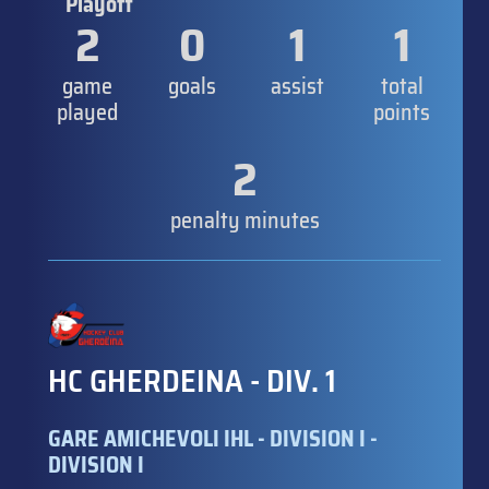
Playoff
2
0
1
1
game
goals
assist
total
played
points
2
penalty minutes
HC GHERDEINA - DIV. 1
GARE AMICHEVOLI IHL - DIVISION I -
DIVISION I