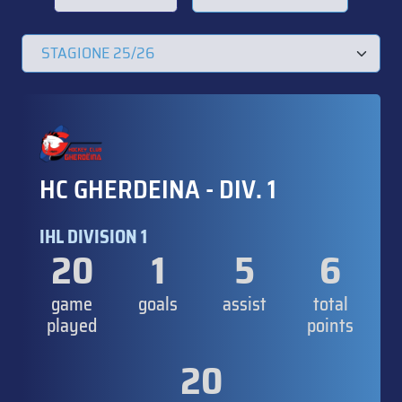
HC GHERDEINA - DIV. 1
IHL DIVISION 1
20
1
5
6
game
goals
assist
total
played
points
20