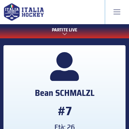
PARTITE LIVE
Bean
SCHMALZL
#7
Età: 26