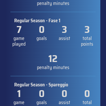
penalty minutes
Regular Season - Fase 1
7
0
3
3
game
goals
assist
total
played
points
12
penalty minutes
Regular Season - Spareggio
1
0
0
0
game
goals
assist
total