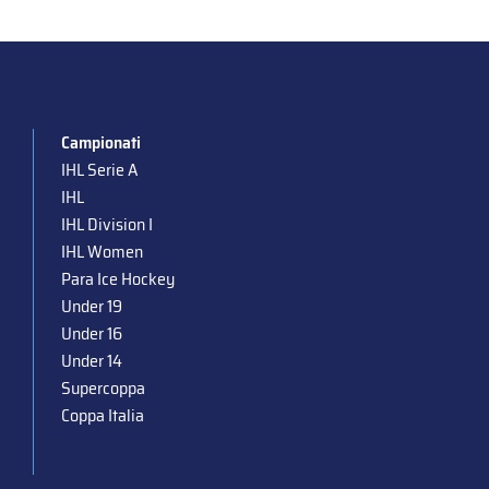
Campionati
IHL Serie A
IHL
IHL Division I
IHL Women
Para Ice Hockey
Under 19
Under 16
Under 14
Supercoppa
Coppa Italia