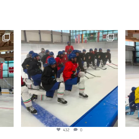
432
0