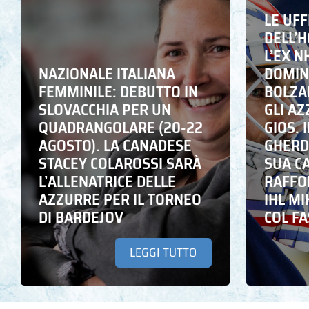
LE UFF
DELL’
L’EX N
NAZIONALE ITALIANA
DOMING
FEMMINILE: DEBUTTO IN
BOLZA
SLOVACCHIA PER UN
GLI A
QUADRANGOLARE (20-22
GIOS. I
AGOSTO). LA CANADESE
GHERD
STACEY COLAROSSI SARÀ
SUA C
L’ALLENATRICE DELLE
RAFFO
AZZURRE PER IL TORNEO
IHL M
DI BARDEJOV
COL F
LEGGI TUTTO