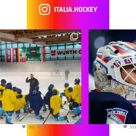
ITALIA.HOCKEY
519
0
503
0