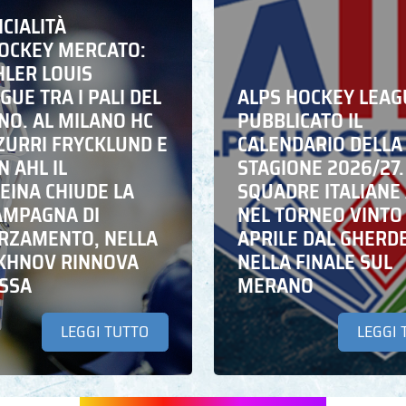
ICIALITÀ
HOCKEY MERCATO:
HLER LOUIS
UE TRA I PALI DEL
ALPS HOCKEY LEAG
NO. AL MILANO HC
PUBBLICATO IL
ZZURRI FRYCKLUND E
CALENDARIO DELLA
N AHL IL
STAGIONE 2026/27.
EINA CHIUDE LA
SQUADRE ITALIANE 
AMPAGNA DI
NEL TORNEO VINTO
RZAMENTO, NELLA
APRILE DAL GHERD
IKHNOV RINNOVA
NELLA FINALE SUL
ASSA
MERANO
LEGGI TUTTO
LEGGI 