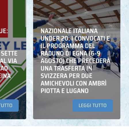
UE:
NAZIONALE ITALIANA
UNDER 20: I CONVOCATI E
IL PROGRAMMA DEL
 SETTE
RADUNO DI EGNA (6-9
AL VIA
AGOSTO) CHE PRECEDERÀ
 AD
UNA TRASFERTA IN
EINA
SVIZZERA PER DUE
AMICHEVOLI CON AMBRÌ
PIOTTA E LUGANO
TUTTO
LEGGI TUTTO