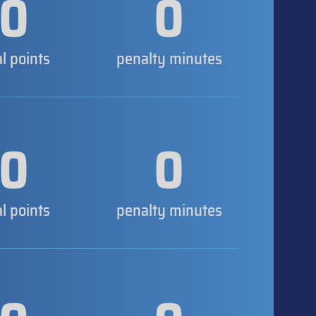
0
0
al points
penalty minutes
0
0
al points
penalty minutes