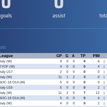
0
0
goals
assist
tot