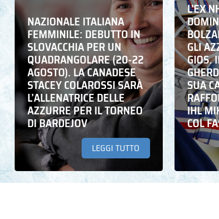
L’EX N
NAZIONALE ITALIANA
DOMING
FEMMINILE: DEBUTTO IN
BOLZA
SLOVACCHIA PER UN
GLI A
QUADRANGOLARE (20-22
GIOS. I
AGOSTO). LA CANADESE
GHERD
STACEY COLAROSSI SARÀ
SUA C
L’ALLENATRICE DELLE
RAFFO
AZZURRE PER IL TORNEO
IHL M
DI BARDEJOV
COL F
LEGGI TUTTO