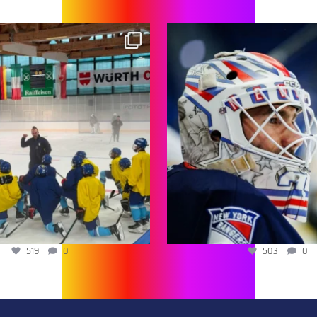
519
0
503
0