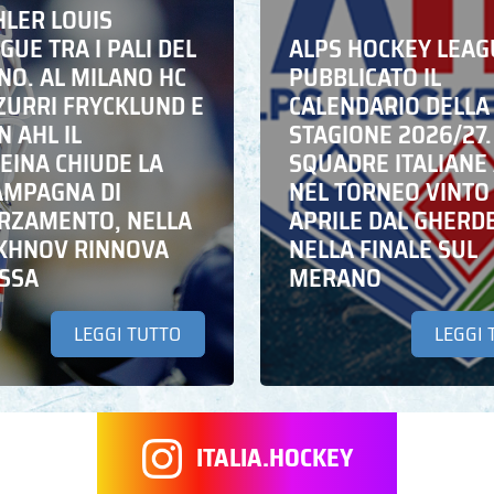
HLER LOUIS
UE TRA I PALI DEL
ALPS HOCKEY LEAG
NO. AL MILANO HC
PUBBLICATO IL
ZZURRI FRYCKLUND E
CALENDARIO DELLA
N AHL IL
STAGIONE 2026/27.
EINA CHIUDE LA
SQUADRE ITALIANE 
AMPAGNA DI
NEL TORNEO VINTO
RZAMENTO, NELLA
APRILE DAL GHERD
IKHNOV RINNOVA
NELLA FINALE SUL
ASSA
MERANO
LEGGI TUTTO
LEGGI 
ITALIA.HOCKEY