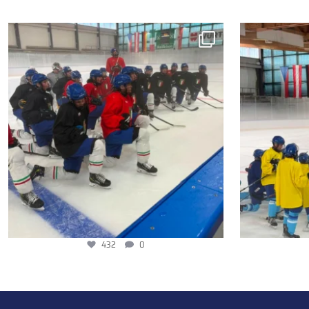
432
0