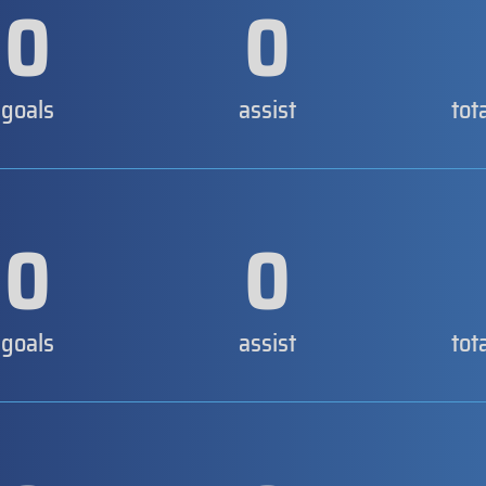
0
0
goals
assist
tot
0
0
goals
assist
tot