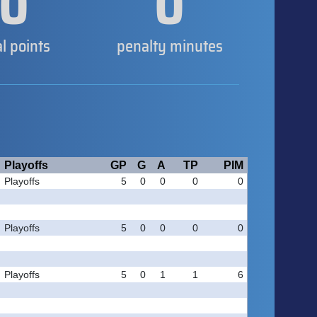
0
0
al points
penalty minutes